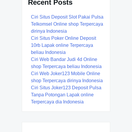
Recent Posts
Ciri Situs Deposit Slot Pakai Pulsa
Telkomsel Online shop Terpercaya
dirinya Indonesia
Ciri Situs Poker Online Deposit
10rb Lapak online Terpercaya
beliau Indonesia
Ciri Web Bandar Judi 4d Online
shop Terpercaya beliau Indonesia
Ciri Web Joker123 Mobile Online
shop Terpercaya dirinya Indonesia
Ciri Situs Joker123 Deposit Pulsa
Tanpa Potongan Lapak online
Terpercaya dia Indonesia