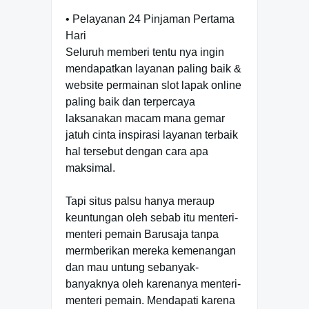
• Pelayanan 24 Pinjaman Pertama
Hari
Seluruh memberi tentu nya ingin
mendapatkan layanan paling baik &
website permainan slot lapak online
paling baik dan terpercaya
laksanakan macam mana gemar
jatuh cinta inspirasi layanan terbaik
hal tersebut dengan cara apa
maksimal.
Tapi situs palsu hanya meraup
keuntungan oleh sebab itu menteri-
menteri pemain Barusaja tanpa
mermberikan mereka kemenangan
dan mau untung sebanyak-
banyaknya oleh karenanya menteri-
menteri pemain. Mendapati karena