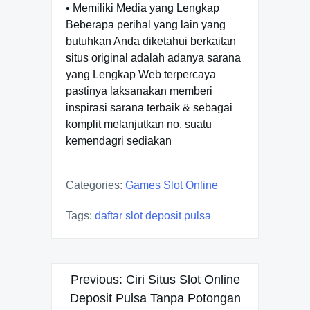
• Memiliki Media yang Lengkap
Beberapa perihal yang lain yang
butuhkan Anda diketahui berkaitan
situs original adalah adanya sarana
yang Lengkap Web terpercaya
pastinya laksanakan memberi
inspirasi sarana terbaik & sebagai
komplit melanjutkan no. suatu
kemendagri sediakan
Categories:
Games Slot Online
Tags:
daftar slot deposit pulsa
Post
Previous:
Ciri Situs Slot Online
navigation
Deposit Pulsa Tanpa Potongan