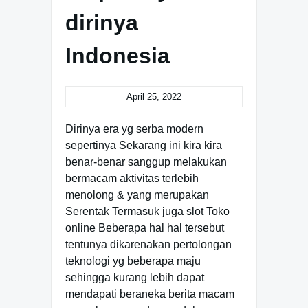
dirinya
Indonesia
April 25, 2022
Dirinya era yg serba modern
sepertinya Sekarang ini kira kira
benar-benar sanggup melakukan
bermacam aktivitas terlebih
menolong & yang merupakan
Serentak Termasuk juga slot Toko
online Beberapa hal hal tersebut
tentunya dikarenakan pertolongan
teknologi yg beberapa maju
sehingga kurang lebih dapat
mendapati beraneka berita macam