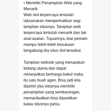
• Memiliki Penampilan Web yang
Menarik
Web slot terpercaya tentulah
laksanakan memperhatikan segi
tampilan situsnya. Tampilan web
terpercaya tentulah menarik dan tak
asal-asalan. Tujuannya, biar pemain
mampu lebih-lebih kesukaan
bergabung dia situs slot tersebut.
Tampilan website yang merupakan
bidang utama dan dapat
melanjutkan berharga bakul maka
itu satu buah agen. Bisa jadi kita
dijamin jika situsnya memiliki
penampilan yang sembarangan,
memanfaatkan bisa dipastikan
kalau situsnya palsu.