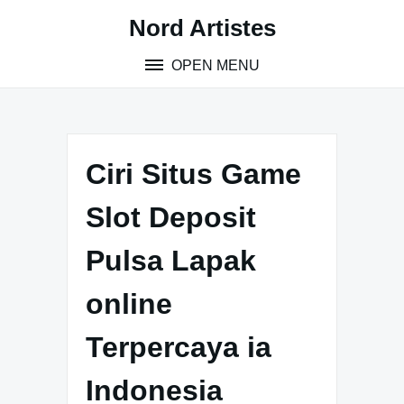
Skip
Nord Artistes
to
content
OPEN MENU
Ciri Situs Game
Slot Deposit
Pulsa Lapak
online
Terpercaya ia
Indonesia