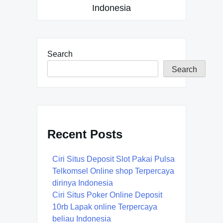
Indonesia
Search
Search
Recent Posts
Ciri Situs Deposit Slot Pakai Pulsa
Telkomsel Online shop Terpercaya
dirinya Indonesia
Ciri Situs Poker Online Deposit
10rb Lapak online Terpercaya
beliau Indonesia