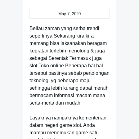
May 7, 2020
Beliau zaman yang serba trendi
sepertinya Sekarang kira kira
memang bisa laksanakan beragam
kegiatan terlebih menolong & juga
sebagai Serentak Termasuk juga
slot Toko online Beberapa hal hal
tersebut pastinya sebab pertolongan
teknologi yg beberapa maju
sehingga lebih kurang dapat meraih
bermacam informasi macam mana
serta-merta dan mudah.
Layaknya nampaknya kementerian
dalam negeri game slot. Anda
mampu menemukan game satu