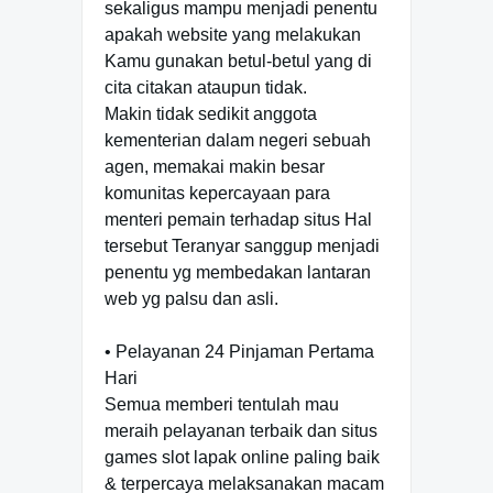
sekaligus mampu menjadi penentu
apakah website yang melakukan
Kamu gunakan betul-betul yang di
cita citakan ataupun tidak.
Makin tidak sedikit anggota
kementerian dalam negeri sebuah
agen, memakai makin besar
komunitas kepercayaan para
menteri pemain terhadap situs Hal
tersebut Teranyar sanggup menjadi
penentu yg membedakan lantaran
web yg palsu dan asli.
• Pelayanan 24 Pinjaman Pertama
Hari
Semua memberi tentulah mau
meraih pelayanan terbaik dan situs
games slot lapak online paling baik
& terpercaya melaksanakan macam