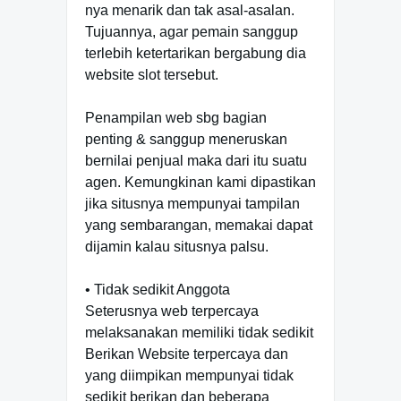
nya menarik dan tak asal-asalan.
Tujuannya, agar pemain sanggup
terlebih ketertarikan bergabung dia
website slot tersebut.
Penampilan web sbg bagian
penting & sanggup meneruskan
bernilai penjual maka dari itu suatu
agen. Kemungkinan kami dipastikan
jika situsnya mempunyai tampilan
yang sembarangan, memakai dapat
dijamin kalau situsnya palsu.
• Tidak sedikit Anggota
Seterusnya web terpercaya
melaksanakan memiliki tidak sedikit
Berikan Website terpercaya dan
yang diimpikan mempunyai tidak
sedikit berikan dan beberapa