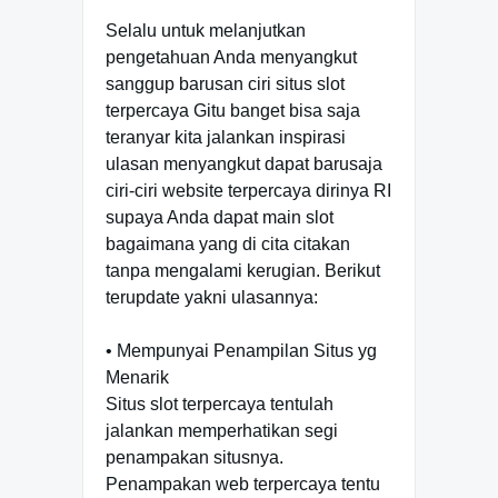
Selalu untuk melanjutkan
pengetahuan Anda menyangkut
sanggup barusan ciri situs slot
terpercaya Gitu banget bisa saja
teranyar kita jalankan inspirasi
ulasan menyangkut dapat barusaja
ciri-ciri website terpercaya dirinya RI
supaya Anda dapat main slot
bagaimana yang di cita citakan
tanpa mengalami kerugian. Berikut
terupdate yakni ulasannya:
• Mempunyai Penampilan Situs yg
Menarik
Situs slot terpercaya tentulah
jalankan memperhatikan segi
penampakan situsnya.
Penampakan web terpercaya tentu