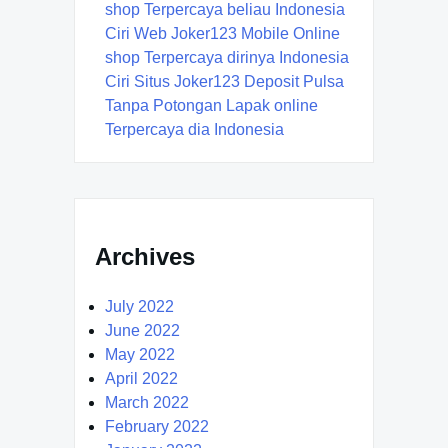
shop Terpercaya beliau Indonesia
Ciri Web Joker123 Mobile Online
shop Terpercaya dirinya Indonesia
Ciri Situs Joker123 Deposit Pulsa
Tanpa Potongan Lapak online
Terpercaya dia Indonesia
Archives
July 2022
June 2022
May 2022
April 2022
March 2022
February 2022