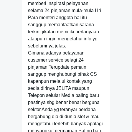
memberi inspirasi pelayanan
selama 24 pinjaman mula-mula Hri
Para menteri anggota hal itu
sanggup memanfaatkan sarana
terkini jikalau memiliki pertanyaan
ataupun ingin mengetahui info yg
sebelumnya jelas.
Gimana adanya pelayanan
customer service selagi 24
pinjaman Terupdate pemain
sanggup menghubungi pihak CS
kapanpun melalui kontak yang
sedia dirinya JELITA maupun
Telepon selular Media paling baru
pastinya sbg benar benar berguna
sektor Anda yg teranyar perdana
bergabung dia di dunia slot & mau
mengetahui terlebih banyak apalagi
menyangkut permainan Paling baru