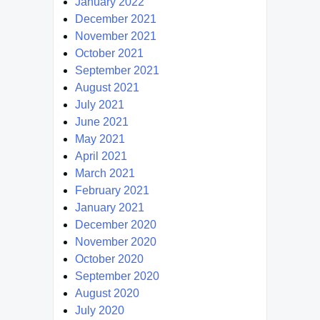
January 2022
December 2021
November 2021
October 2021
September 2021
August 2021
July 2021
June 2021
May 2021
April 2021
March 2021
February 2021
January 2021
December 2020
November 2020
October 2020
September 2020
August 2020
July 2020