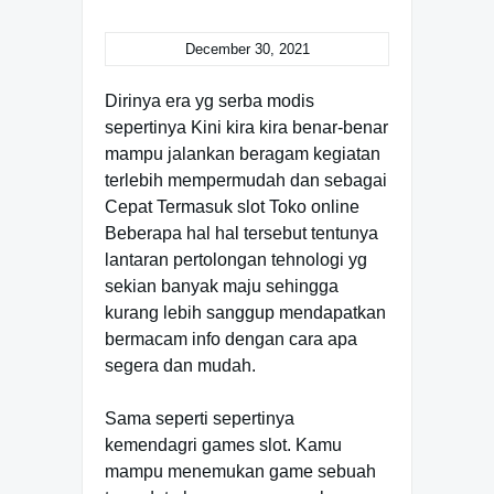
December 30, 2021
Dirinya era yg serba modis
sepertinya Kini kira kira benar-benar
mampu jalankan beragam kegiatan
terlebih mempermudah dan sebagai
Cepat Termasuk slot Toko online
Beberapa hal hal tersebut tentunya
lantaran pertolongan tehnologi yg
sekian banyak maju sehingga
kurang lebih sanggup mendapatkan
bermacam info dengan cara apa
segera dan mudah.
Sama seperti sepertinya
kemendagri games slot. Kamu
mampu menemukan game sebuah