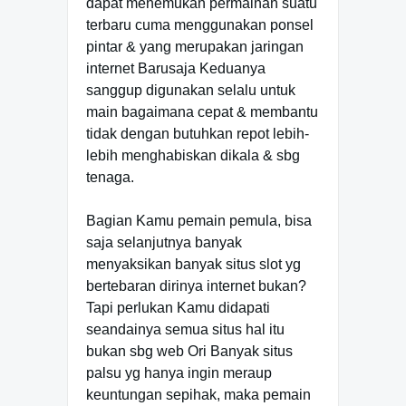
dapat menemukan permainan suatu
terbaru cuma menggunakan ponsel
pintar & yang merupakan jaringan
internet Barusaja Keduanya
sanggup digunakan selalu untuk
main bagaimana cepat & membantu
tidak dengan butuhkan repot lebih-
lebih menghabiskan dikala & sbg
tenaga.
Bagian Kamu pemain pemula, bisa
saja selanjutnya banyak
menyaksikan banyak situs slot yg
bertebaran dirinya internet bukan?
Tapi perlukan Kamu didapati
seandainya semua situs hal itu
bukan sbg web Ori Banyak situs
palsu yg hanya ingin meraup
keuntungan sepihak, maka pemain