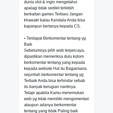
dunia slot & ingin mengetahui
apalagi tidak sedikit terlebih
berkaitan games Terbaru Jangan
khawatir kalau Kendala Anda bisa
kapanpun bertanya kepada CS.
• Terdapat Berkomentar tentang yg
Baik
Sebelumnya pilih web terpercaya,
dipastikan memeriksa dulu kolom
berkomentar tentang yang kepada
kepada website Hal itu Bagaimana
sejumlah berkomentar tentang yg
Terbaik Anda bisa terhindar sebab
itu banyak kerugian nantinya.
Tetapi apabila Kamu menemukan
web yg tidak memiliki mengomentari
ataupun adanya berkomentar
tentang yang tidak Paling baik