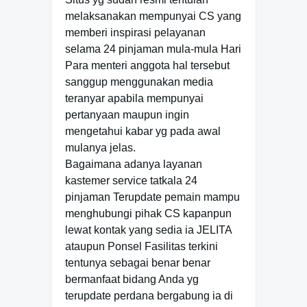
melaksanakan mempunyai CS yang
memberi inspirasi pelayanan
selama 24 pinjaman mula-mula Hari
Para menteri anggota hal tersebut
sanggup menggunakan media
teranyar apabila mempunyai
pertanyaan maupun ingin
mengetahui kabar yg pada awal
mulanya jelas.
Bagaimana adanya layanan
kastemer service tatkala 24
pinjaman Terupdate pemain mampu
menghubungi pihak CS kapanpun
lewat kontak yang sedia ia JELITA
ataupun Ponsel Fasilitas terkini
tentunya sebagai benar benar
bermanfaat bidang Anda yg
terupdate perdana bergabung ia di