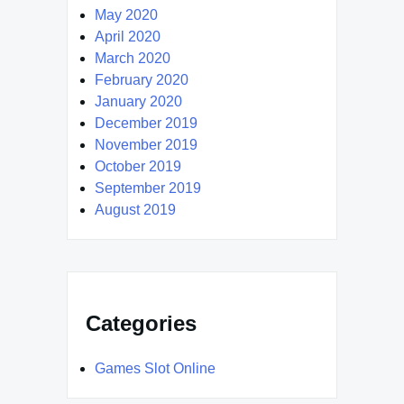
May 2020
April 2020
March 2020
February 2020
January 2020
December 2019
November 2019
October 2019
September 2019
August 2019
Categories
Games Slot Online