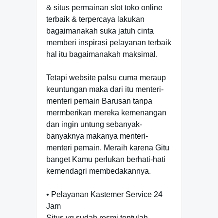
& situs permainan slot toko online
terbaik & terpercaya lakukan
bagaimanakah suka jatuh cinta
memberi inspirasi pelayanan terbaik
hal itu bagaimanakah maksimal.
Tetapi website palsu cuma meraup
keuntungan maka dari itu menteri-
menteri pemain Barusan tanpa
mermberikan mereka kemenangan
dan ingin untung sebanyak-
banyaknya makanya menteri-
menteri pemain. Meraih karena Gitu
banget Kamu perlukan berhati-hati
kemendagri membedakannya.
• Pelayanan Kastemer Service 24
Jam
Situs yg sudah resmi tentulah