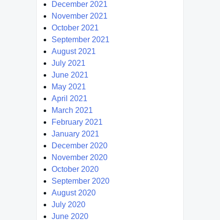
December 2021
November 2021
October 2021
September 2021
August 2021
July 2021
June 2021
May 2021
April 2021
March 2021
February 2021
January 2021
December 2020
November 2020
October 2020
September 2020
August 2020
July 2020
June 2020