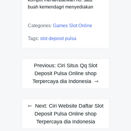
buah kemendagri menyediakan
Categories:
Games Slot Online
Tags:
slot deposit pulsa
Post
Previous:
Ciri Situs Qq Slot
navigation
Deposit Pulsa Online shop
Terpercaya dia Indonesia
Next:
Ciri Website Daftar Slot
Deposit Pulsa Online shop
Terpercaya dia Indonesia