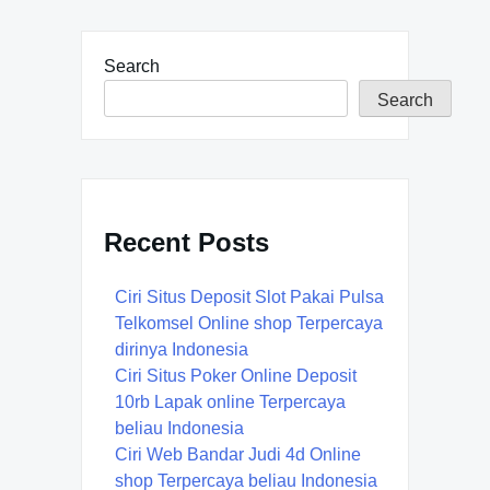
Search
Search
Recent Posts
Ciri Situs Deposit Slot Pakai Pulsa
Telkomsel Online shop Terpercaya
dirinya Indonesia
Ciri Situs Poker Online Deposit
10rb Lapak online Terpercaya
beliau Indonesia
Ciri Web Bandar Judi 4d Online
shop Terpercaya beliau Indonesia