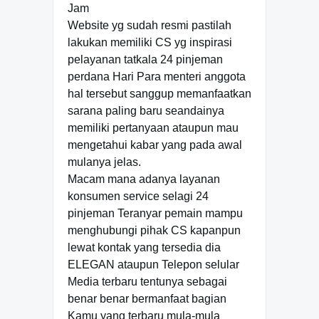
Jam
Website yg sudah resmi pastilah
lakukan memiliki CS yg inspirasi
pelayanan tatkala 24 pinjeman
perdana Hari Para menteri anggota
hal tersebut sanggup memanfaatkan
sarana paling baru seandainya
memiliki pertanyaan ataupun mau
mengetahui kabar yang pada awal
mulanya jelas.
Macam mana adanya layanan
konsumen service selagi 24
pinjeman Teranyar pemain mampu
menghubungi pihak CS kapanpun
lewat kontak yang tersedia dia
ELEGAN ataupun Telepon selular
Media terbaru tentunya sebagai
benar benar bermanfaat bagian
Kamu yang terbaru mula-mula