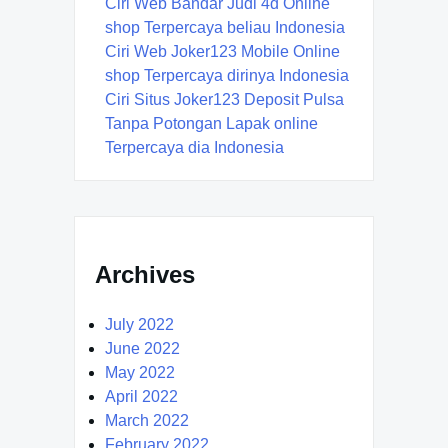
Ciri Web Bandar Judi 4d Online
shop Terpercaya beliau Indonesia
Ciri Web Joker123 Mobile Online
shop Terpercaya dirinya Indonesia
Ciri Situs Joker123 Deposit Pulsa
Tanpa Potongan Lapak online
Terpercaya dia Indonesia
Archives
July 2022
June 2022
May 2022
April 2022
March 2022
February 2022