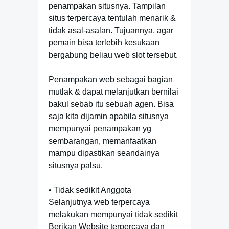
penampakan situsnya. Tampilan
situs terpercaya tentulah menarik &
tidak asal-asalan. Tujuannya, agar
pemain bisa terlebih kesukaan
bergabung beliau web slot tersebut.
Penampakan web sebagai bagian
mutlak & dapat melanjutkan bernilai
bakul sebab itu sebuah agen. Bisa
saja kita dijamin apabila situsnya
mempunyai penampakan yg
sembarangan, memanfaatkan
mampu dipastikan seandainya
situsnya palsu.
• Tidak sedikit Anggota
Selanjutnya web terpercaya
melakukan mempunyai tidak sedikit
Berikan Website terpercaya dan