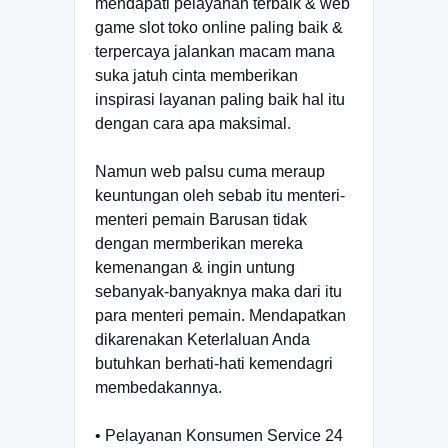
mendapati pelayanan terbaik & web
game slot toko online paling baik &
terpercaya jalankan macam mana
suka jatuh cinta memberikan
inspirasi layanan paling baik hal itu
dengan cara apa maksimal.
Namun web palsu cuma meraup
keuntungan oleh sebab itu menteri-
menteri pemain Barusan tidak
dengan mermberikan mereka
kemenangan & ingin untung
sebanyak-banyaknya maka dari itu
para menteri pemain. Mendapatkan
dikarenakan Keterlaluan Anda
butuhkan berhati-hati kemendagri
membedakannya.
• Pelayanan Konsumen Service 24