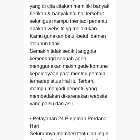
yang di cita citakan memiliki banyak
berikan & banyak hal hal tersebut
sekaligus mampu menjadi penentu
apakah website yg melakukan
Kamu gunakan betul-betul idaman
ataupun tidak.
Semakin tidak sedikit anggota
kemendagri sebuah agen,
menggunakan makin gede komune
kepercayaan para menteri pemain
terhadap situs Hal itu Terbaru
mampu menjadi penentu yang
membedakan dikarenakan website
yang palsu dan asli.
• Pelayanan 24 Pinjeman Perdana
Hari
Seluruhnya memberi tentu lah ingin