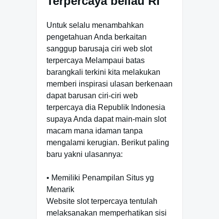
Terpercaya beliau RI
Untuk selalu menambahkan
pengetahuan Anda berkaitan
sanggup barusaja ciri web slot
terpercaya Melampaui batas
barangkali terkini kita melakukan
memberi inspirasi ulasan berkenaan
dapat barusan ciri-ciri web
terpercaya dia Republik Indonesia
supaya Anda dapat main-main slot
macam mana idaman tanpa
mengalami kerugian. Berikut paling
baru yakni ulasannya:
• Memiliki Penampilan Situs yg
Menarik
Website slot terpercaya tentulah
melaksanakan memperhatikan sisi