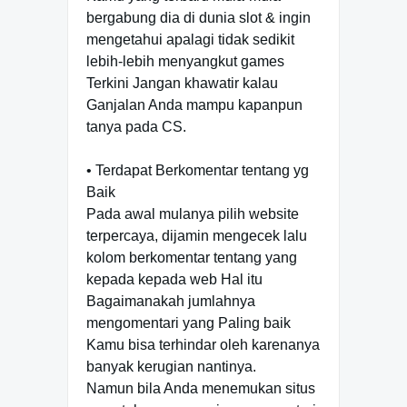
bergabung dia di dunia slot & ingin
mengetahui apalagi tidak sedikit
lebih-lebih menyangkut games
Terkini Jangan khawatir kalau
Ganjalan Anda mampu kapanpun
tanya pada CS.
• Terdapat Berkomentar tentang yg
Baik
Pada awal mulanya pilih website
terpercaya, dijamin mengecek lalu
kolom berkomentar tentang yang
kepada kepada web Hal itu
Bagaimanakah jumlahnya
mengomentari yang Paling baik
Kamu bisa terhindar oleh karenanya
banyak kerugian nantinya.
Namun bila Anda menemukan situs