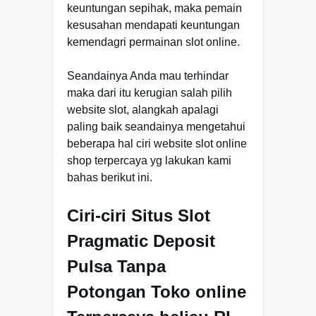
keuntungan sepihak, maka pemain
kesusahan mendapati keuntungan
kemendagri permainan slot online.
Seandainya Anda mau terhindar
maka dari itu kerugian salah pilih
website slot, alangkah apalagi
paling baik seandainya mengetahui
beberapa hal ciri website slot online
shop terpercaya yg lakukan kami
bahas berikut ini.
Ciri-ciri Situs Slot
Pragmatic Deposit
Pulsa Tanpa
Potongan Toko online