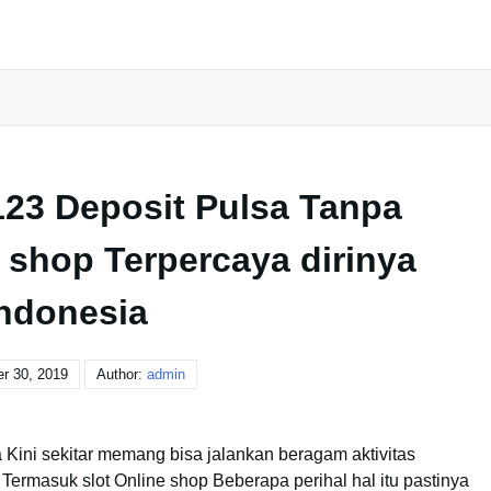
r123 Deposit Pulsa Tanpa
 shop Terpercaya dirinya
ndonesia
r 30, 2019
Author:
admin
 Kini sekitar memang bisa jalankan beragam aktivitas
ermasuk slot Online shop Beberapa perihal hal itu pastinya