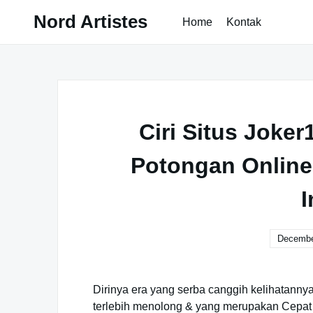
Skip
Nord Artistes
Home
Kontak
to
content
Ciri Situs Joke
Potongan Online
I
Decembe
Dirinya era yang serba canggih kelihatannya
terlebih menolong & yang merupakan Cepat T