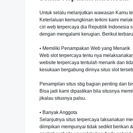
Untuk selalu melanjutkan wawasan Kamu ten
Keterlaluan kemungkinan terkini kami melak
ciri web terpercaya dia Republik Indonesi
dengan mengalami kerugian. Berikut terbar
• Memiliki Penampakan Web yang Menarik
Web slot terpercaya tentu nya melaksanaka
website terpercaya tentulah menarik dan tid
kesukaan bergabung dirinya situs slot terseb
Penampilan situs sbg bagian penting dan b
Bisa jadi kami dipastikan bila situsnya me
jikalau situsnya palsu.
• Banyak Anggota
Selanjutnya situs terpercaya laksanakan m
diimpikan mempunyai tidak sedikit berikan &