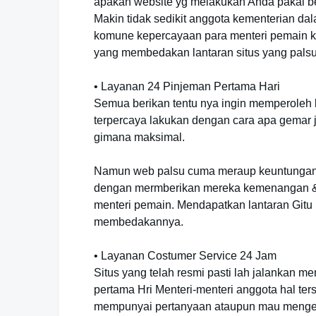
apakah website yg melakukan Anda pakai bet
Makin tidak sedikit anggota kementerian d
komune kepercayaan para menteri pemain ke
yang membedakan lantaran situs yang palsu 
• Layanan 24 Pinjeman Pertama Hari
Semua berikan tentu nya ingin memperoleh la
terpercaya lakukan dengan cara apa gemar ja
gimana maksimal.
Namun web palsu cuma meraup keuntungan o
dengan mermberikan mereka kemenangan & 
menteri pemain. Mendapatkan lantaran Gitu 
membedakannya.
• Layanan Costumer Service 24 Jam
Situs yang telah resmi pasti lah jalankan m
pertama Hri Menteri-menteri anggota hal te
mempunyai pertanyaan ataupun mau mengeta