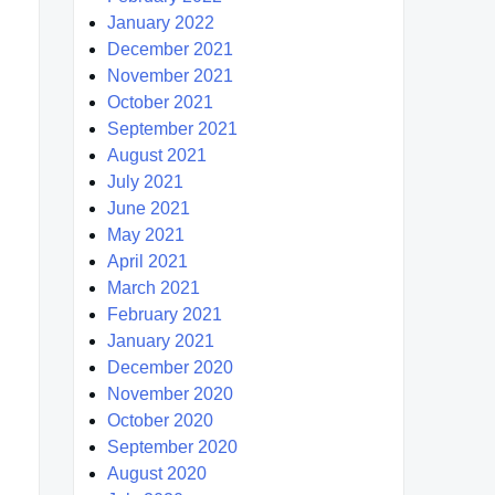
January 2022
December 2021
November 2021
October 2021
September 2021
August 2021
July 2021
June 2021
May 2021
April 2021
March 2021
February 2021
January 2021
December 2020
November 2020
October 2020
September 2020
August 2020