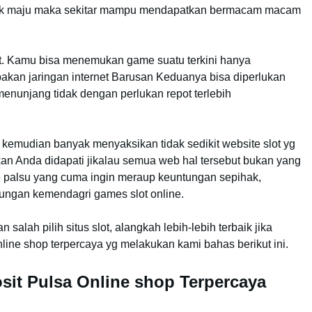
yak maju maka sekitar mampu mendapatkan bermacam macam
. Kamu bisa menemukan game suatu terkini hanya
kan jaringan internet Barusan Keduanya bisa diperlukan
menunjang tidak dengan perlukan repot terlebih
emudian banyak menyaksikan tidak sedikit website slot yg
an Anda didapati jikalau semua web hal tersebut bukan yang
e palsu yang cuma ingin meraup keuntungan sepihak,
ungan kemendagri games slot online.
salah pilih situs slot, alangkah lebih-lebih terbaik jika
nline shop terpercaya yg melakukan kami bahas berikut ini.
osit Pulsa Online shop Terpercaya