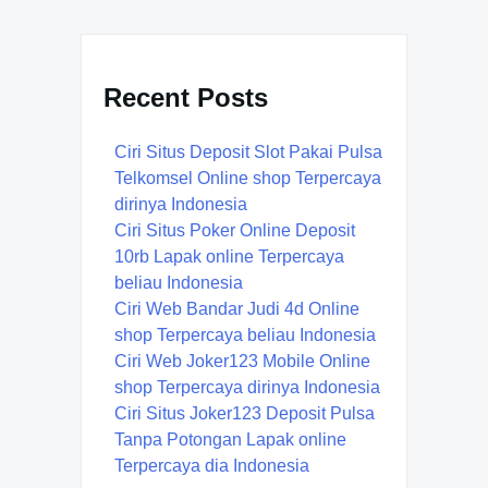
Recent Posts
Ciri Situs Deposit Slot Pakai Pulsa
Telkomsel Online shop Terpercaya
dirinya Indonesia
Ciri Situs Poker Online Deposit
10rb Lapak online Terpercaya
beliau Indonesia
Ciri Web Bandar Judi 4d Online
shop Terpercaya beliau Indonesia
Ciri Web Joker123 Mobile Online
shop Terpercaya dirinya Indonesia
Ciri Situs Joker123 Deposit Pulsa
Tanpa Potongan Lapak online
Terpercaya dia Indonesia