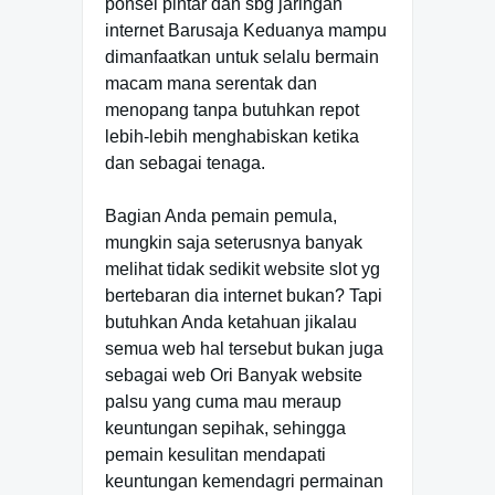
ponsel pintar dan sbg jaringan
internet Barusaja Keduanya mampu
dimanfaatkan untuk selalu bermain
macam mana serentak dan
menopang tanpa butuhkan repot
lebih-lebih menghabiskan ketika
dan sebagai tenaga.
Bagian Anda pemain pemula,
mungkin saja seterusnya banyak
melihat tidak sedikit website slot yg
bertebaran dia internet bukan? Tapi
butuhkan Anda ketahuan jikalau
semua web hal tersebut bukan juga
sebagai web Ori Banyak website
palsu yang cuma mau meraup
keuntungan sepihak, sehingga
pemain kesulitan mendapati
keuntungan kemendagri permainan