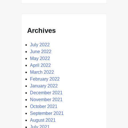
Archives
July 2022
June 2022
May 2022
April 2022
March 2022
February 2022
January 2022
December 2021
November 2021
October 2021
September 2021
August 2021
July 2021