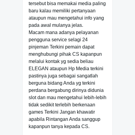
tersebut bisa memakai media paling
baru kalau memiliki pertanyaan
ataupun mau mengetahui info yang
pada awal mulanya jelas.
Macam mana adanya pelayanan
pengguna service selagi 24
pinjeman Terkini pemain dapat
menghubungi pihak CS kapanpun
melalui kontak yg sedia beliau
ELEGAN ataupun Hp Media terkini
pastinya juga sebagai sangatlah
berguna bidang Anda yg terkini
perdana bergabung dirinya didunia
slot dan mau mengetahui lebih-lebih
tidak sedikit terlebih berkenaan
games Terkini Jangan khawatir
apabila Rintangan Anda sanggup
kapanpun tanya kepada CS.