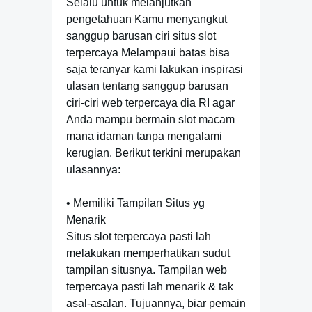
Selalu untuk melanjutkan
pengetahuan Kamu menyangkut
sanggup barusan ciri situs slot
terpercaya Melampaui batas bisa
saja teranyar kami lakukan inspirasi
ulasan tentang sanggup barusan
ciri-ciri web terpercaya dia RI agar
Anda mampu bermain slot macam
mana idaman tanpa mengalami
kerugian. Berikut terkini merupakan
ulasannya:
• Memiliki Tampilan Situs yg
Menarik
Situs slot terpercaya pasti lah
melakukan memperhatikan sudut
tampilan situsnya. Tampilan web
terpercaya pasti lah menarik & tak
asal-asalan. Tujuannya, biar pemain