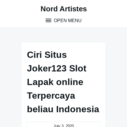
Skip
Nord Artistes
to
content
OPEN MENU
Ciri Situs
Joker123 Slot
Lapak online
Terpercaya
beliau Indonesia
July 3, 2020