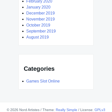
February 2020
January 2020
December 2019
November 2019
October 2019
September 2019
August 2019
Categories
Games Slot Online
© 2026 Nord Artistes
/
Theme:
Really Simple
/
License:
GPLv3