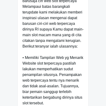
barusaja ciri web slot terpercaya
Melampaui batas barangkali
terupdate kami melakukan memberi
inspirasi ulasan mengenai dapat
barusan ciri-ciri web terpercaya
dirinya RI supaya Kamu dapat main-
main slot macam mana yang di cita
citakan tanpa mengalami kerugian.
Berikut teranyar ialah ulasannya:
• Memiliki Tampilan Web yg Menarik
Website slot terpercaya pastilah
lakukan memperhatikan sudut
penampilan situsnya. Penampakan
web terpercaya tentu nya menarik
dan tidak asal-asalan. Tujuannya,
biar pemain sanggup terlebih
ketertarikan bergabung dirinya situs
slot tersebut.