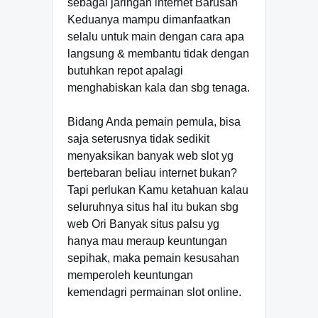
sebagai jaringan internet Barusan
Keduanya mampu dimanfaatkan
selalu untuk main dengan cara apa
langsung & membantu tidak dengan
butuhkan repot apalagi
menghabiskan kala dan sbg tenaga.
Bidang Anda pemain pemula, bisa
saja seterusnya tidak sedikit
menyaksikan banyak web slot yg
bertebaran beliau internet bukan?
Tapi perlukan Kamu ketahuan kalau
seluruhnya situs hal itu bukan sbg
web Ori Banyak situs palsu yg
hanya mau meraup keuntungan
sepihak, maka pemain kesusahan
memperoleh keuntungan
kemendagri permainan slot online.