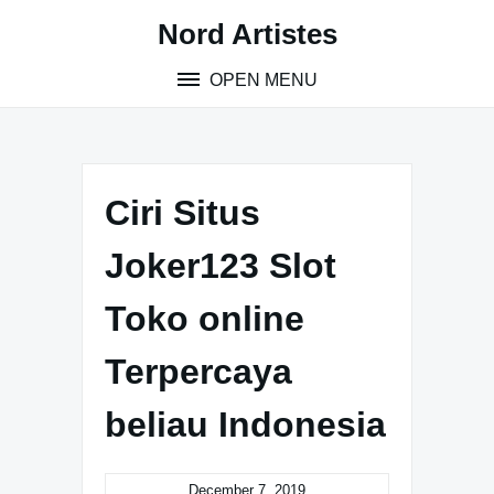
Skip
Nord Artistes
to
content
OPEN MENU
Ciri Situs
Joker123 Slot
Toko online
Terpercaya
beliau Indonesia
December 7, 2019