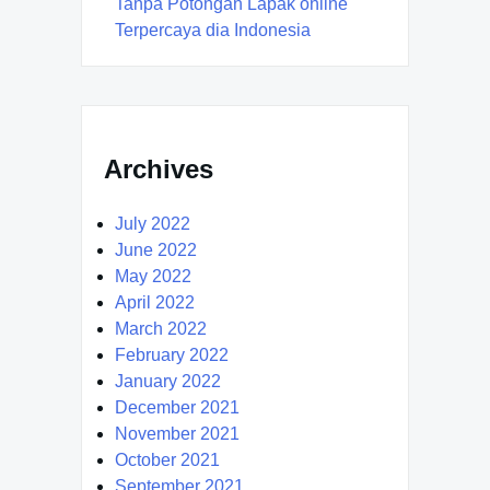
Tanpa Potongan Lapak online
Terpercaya dia Indonesia
Archives
July 2022
June 2022
May 2022
April 2022
March 2022
February 2022
January 2022
December 2021
November 2021
October 2021
September 2021