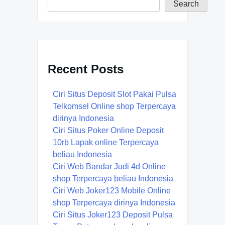
Search
Recent Posts
Ciri Situs Deposit Slot Pakai Pulsa
Telkomsel Online shop Terpercaya
dirinya Indonesia
Ciri Situs Poker Online Deposit
10rb Lapak online Terpercaya
beliau Indonesia
Ciri Web Bandar Judi 4d Online
shop Terpercaya beliau Indonesia
Ciri Web Joker123 Mobile Online
shop Terpercaya dirinya Indonesia
Ciri Situs Joker123 Deposit Pulsa