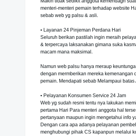
Makin tidak sedikit anggota kemendagri s
menteri-menteri pemain terhadap website H
sebab web yg palsu & asli.
• Layanan 24 Pinjeman Perdana Hari
Seluruh berikan pastilah ingin meraih pelay
& terpercaya laksanakan gimana suka kasmar
macam mana maksimal.
Namun web palsu hanya meraup keuntungan 
dengan mermberikan mereka kemenangan da
pemain. Mendapati sebab Melampaui batas 
• Pelayanan Konsumen Service 24 Jam
Web yg sudah resmi tentu nya lakukan memil
pertama Hari Para menteri anggota hal ters
pertanyaan maupun ingin mengetahui info y
Dengan cara apa adanya pelayanan pembeli 
menghubungi pihak CS kapanpun melalui k