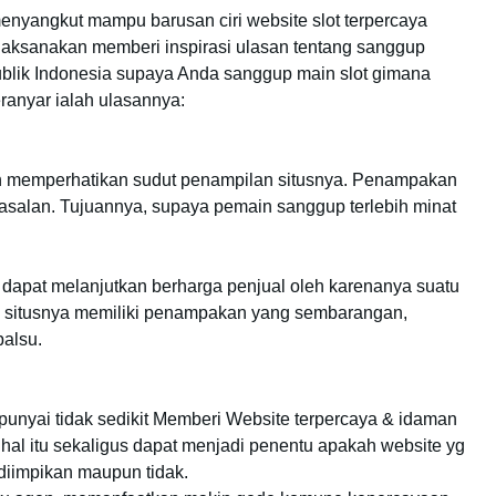
yangkut mampu barusan ciri website slot terpercaya
elaksanakan memberi inspirasi ulasan tentang sanggup
epublik Indonesia supaya Anda sanggup main slot gimana
ranyar ialah ulasannya:
kan memperhatikan sudut penampilan situsnya. Penampakan
l-asalan. Tujuannya, supaya pemain sanggup terlebih minat
dapat melanjutkan berharga penjual oleh karenanya suatu
a situsnya memiliki penampakan yang sembarangan,
palsu.
punyai tidak sedikit Memberi Website terpercaya & idaman
 hal itu sekaligus dapat menjadi penentu apakah website yg
diimpikan maupun tidak.