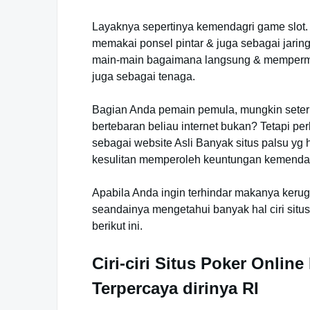
Layaknya sepertinya kemendagri game slot
memakai ponsel pintar & juga sebagai jarin
main-main bagaimana langsung & mempermu
juga sebagai tenaga.
Bagian Anda pemain pemula, mungkin seterus
bertebaran beliau internet bukan? Tetapi pe
sebagai website Asli Banyak situs palsu y
kesulitan memperoleh keuntungan kemendagr
Apabila Anda ingin terhindar makanya kerugia
seandainya mengetahui banyak hal ciri situ
berikut ini.
Ciri-ciri Situs Poker Onlin
Terpercaya dirinya RI