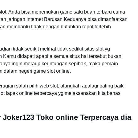
lot. Anda bisa menemukan game satu buah terbaru cuma
an jaringan internet Barusan Keduanya bisa dimanfaatkan
an membantu tidak dengan butuhkan repot terlebih
n tidak sedikit melihat tidak sedikit situs slot yg
n Kamu didapati apabila semua situs hal tersebut bukan
g hanya ingin meraup keuntungan sepihak, maka pemain
 dalam negeri game slot online.
rugian salah pilih web slot, alangkah apalagi paling baik
slot lapak online terpercaya yg melaksanakan kita bahas
ar Joker123 Toko online Terpercaya dia