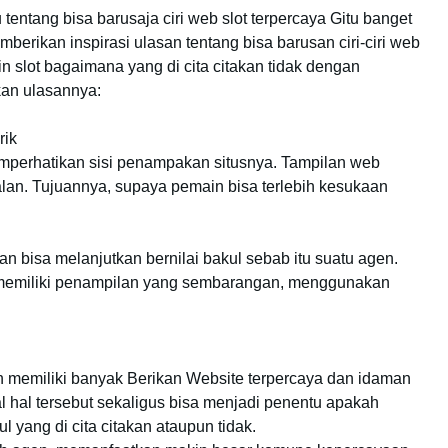
tang bisa barusaja ciri web slot terpercaya Gitu banget
erikan inspirasi ulasan tentang bisa barusan ciri-ciri web
n slot bagaimana yang di cita citakan tidak dengan
kan ulasannya:
rik
emperhatikan sisi penampakan situsnya. Tampilan web
alan. Tujuannya, supaya pemain bisa terlebih kesukaan
n bisa melanjutkan bernilai bakul sebab itu suatu agen.
a memiliki penampilan yang sembarangan, menggunakan
 memiliki banyak Berikan Website terpercaya dan idaman
 hal tersebut sekaligus bisa menjadi penentu apakah
 yang di cita citakan ataupun tidak.