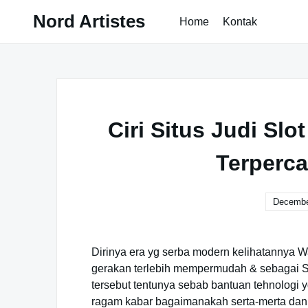
Skip
Nord Artistes
Home
Kontak
to
content
Ciri Situs Judi Slo
Terperca
Decembe
Dirinya era yg serba modern kelihatannya 
gerakan terlebih mempermudah & sebagai Se
tersebut tentunya sebab bantuan tehnologi 
ragam kabar bagaimanakah serta-merta da