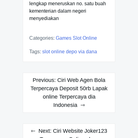
lengkap meneruskan no. satu buah
kementerian dalam negeri
menyediakan
Categories:
Games Slot Online
Tags:
slot online depo via dana
Post
Previous:
Ciri Web Agen Bola
navigation
Terpercaya Deposit 50rb Lapak
online Terpercaya dia
Indonesia
Next:
Ciri Website Joker123