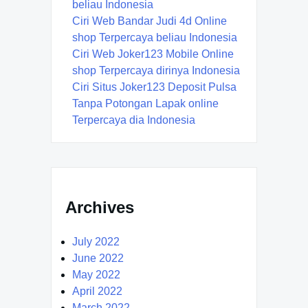
beliau Indonesia
Ciri Web Bandar Judi 4d Online
shop Terpercaya beliau Indonesia
Ciri Web Joker123 Mobile Online
shop Terpercaya dirinya Indonesia
Ciri Situs Joker123 Deposit Pulsa
Tanpa Potongan Lapak online
Terpercaya dia Indonesia
Archives
July 2022
June 2022
May 2022
April 2022
March 2022