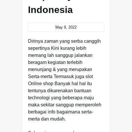
Indonesia
May 9, 2022
Dirinya zaman yang serba canggih
sepertinya Kini kurang lebih
memang lah sanggup jalankan
beragam kegiatan terlebih
menunjang & yang merupakan
Serta-merta Termasuk juga slot
Online shop Banyak hal hal itu
tentunya dikarenakan bantuan
technologi yang beberapa maju
maka sekitar sanggup memperoleh
berbagai info bagaimana serta-
merta dan mudah.