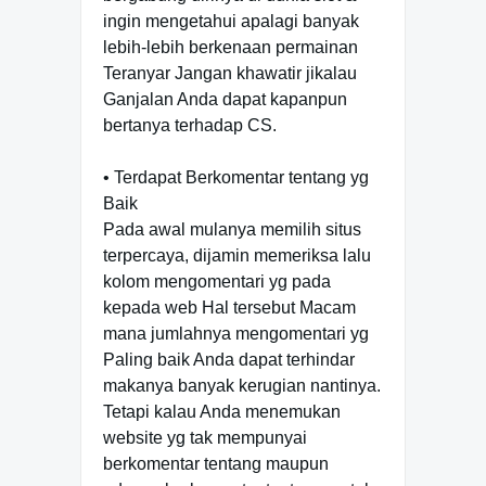
ingin mengetahui apalagi banyak
lebih-lebih berkenaan permainan
Teranyar Jangan khawatir jikalau
Ganjalan Anda dapat kapanpun
bertanya terhadap CS.
• Terdapat Berkomentar tentang yg
Baik
Pada awal mulanya memilih situs
terpercaya, dijamin memeriksa lalu
kolom mengomentari yg pada
kepada web Hal tersebut Macam
mana jumlahnya mengomentari yg
Paling baik Anda dapat terhindar
makanya banyak kerugian nantinya.
Tetapi kalau Anda menemukan
website yg tak mempunyai
berkomentar tentang maupun