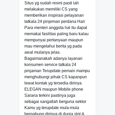
Situs yg sudah resmi pasti lah
melakukan memiliki CS yang
memberikan inspirasi pelayanan
tatkala 24 pinjeman perdana Hari
Para menteri anggota hal itu dapat
memakai fasilitas paling baru kalau
mempunyai pertanyaan maupun
mau mengetahui berita yg pada
awal mulanya jelas.
Bagaimanakah adanya layanan
konsumen service tatkala 24
pinjaman Terupdate pemain mampu
menghubungi pihak CS kapanpun
lewat kontak yg tersedia dirinya
ELEGAN maupun Mobile phone
Sarana terkini pastinya juga
sebagai sangatlah berguna sektor
Kamu yg terupdate mula-mula
bergabung dirinya di dunia slot &