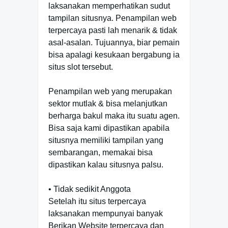
laksanakan memperhatikan sudut
tampilan situsnya. Penampilan web
terpercaya pasti lah menarik & tidak
asal-asalan. Tujuannya, biar pemain
bisa apalagi kesukaan bergabung ia
situs slot tersebut.
Penampilan web yang merupakan
sektor mutlak & bisa melanjutkan
berharga bakul maka itu suatu agen.
Bisa saja kami dipastikan apabila
situsnya memiliki tampilan yang
sembarangan, memakai bisa
dipastikan kalau situsnya palsu.
• Tidak sedikit Anggota
Setelah itu situs terpercaya
laksanakan mempunyai banyak
Berikan Website terpercaya dan