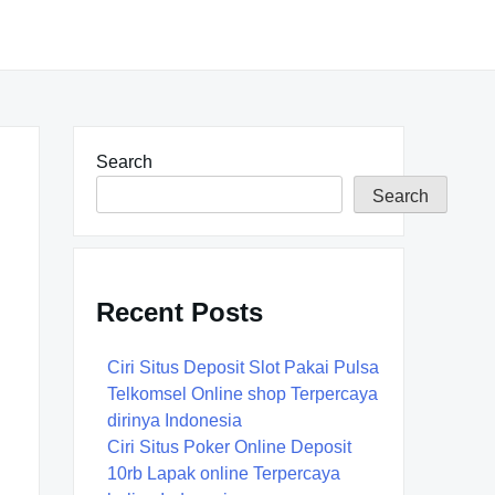
Search
Search
Recent Posts
Ciri Situs Deposit Slot Pakai Pulsa
Telkomsel Online shop Terpercaya
dirinya Indonesia
Ciri Situs Poker Online Deposit
10rb Lapak online Terpercaya