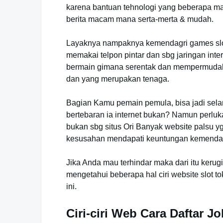
karena bantuan tehnologi yang beberapa ma
berita macam mana serta-merta & mudah.
Layaknya nampaknya kemendagri games sl
memakai telpon pintar dan sbg jaringan inte
bermain gimana serentak dan mempermudah 
dan yang merupakan tenaga.
Bagian Kamu pemain pemula, bisa jadi selan
bertebaran ia internet bukan? Namun perluk
bukan sbg situs Ori Banyak website palsu 
kesusahan mendapati keuntungan kemendagr
Jika Anda mau terhindar maka dari itu kerugi
mengetahui beberapa hal ciri website slot 
ini.
Ciri-ciri Web Cara Daftar J