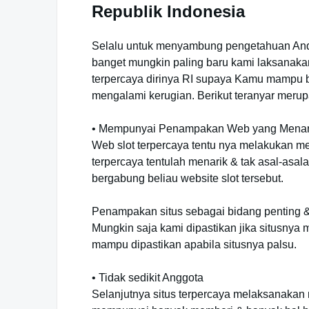
Republik Indonesia
Selalu untuk menyambung pengetahuan Anda 
banget mungkin paling baru kami laksanakan
terpercaya dirinya RI supaya Kamu mampu be
mengalami kerugian. Berikut teranyar meru
• Mempunyai Penampakan Web yang Menar
Web slot terpercaya tentu nya melakukan me
terpercaya tentulah menarik & tak asal-asal
bergabung beliau website slot tersebut.
Penampakan situs sebagai bidang penting
Mungkin saja kami dipastikan jika situsn
mampu dipastikan apabila situsnya palsu.
• Tidak sedikit Anggota
Selanjutnya situs terpercaya melaksanakan 