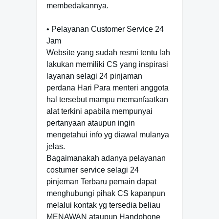
membedakannya.
• Pelayanan Customer Service 24
Jam
Website yang sudah resmi tentu lah
lakukan memiliki CS yang inspirasi
layanan selagi 24 pinjaman
perdana Hari Para menteri anggota
hal tersebut mampu memanfaatkan
alat terkini apabila mempunyai
pertanyaan ataupun ingin
mengetahui info yg diawal mulanya
jelas.
Bagaimanakah adanya pelayanan
costumer service selagi 24
pinjeman Terbaru pemain dapat
menghubungi pihak CS kapanpun
melalui kontak yg tersedia beliau
MENAWAN ataupun Handphone