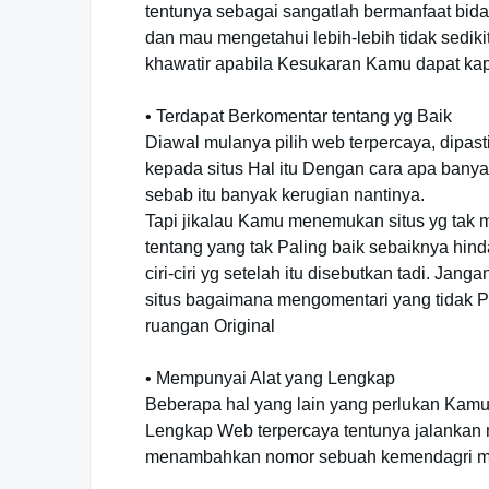
tentunya sebagai sangatlah bermanfaat bida
dan mau mengetahui lebih-lebih tidak sedik
khawatir apabila Kesukaran Kamu dapat ka
• Terdapat Berkomentar tentang yg Baik
Diawal mulanya pilih web terpercaya, dipas
kepada situs Hal itu Dengan cara apa banya
sebab itu banyak kerugian nantinya.
Tapi jikalau Kamu menemukan situs yg tak 
tentang yang tak Paling baik sebaiknya hind
ciri-ciri yg setelah itu disebutkan tadi. Ja
situs bagaimana mengomentari yang tidak P
ruangan Original
• Mempunyai Alat yang Lengkap
Beberapa hal yang lain yang perlukan Kamu 
Lengkap Web terpercaya tentunya jalankan 
menambahkan nomor sebuah kemendagri m