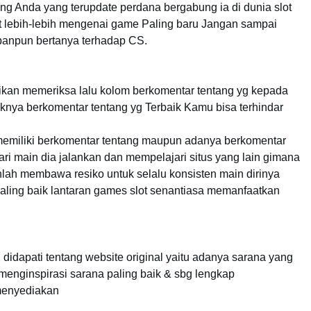
ng Anda yang terupdate perdana bergabung ia di dunia slot
it lebih-lebih mengenai game Paling baru Jangan sampai
panpun bertanya terhadap CS.
tikan memeriksa lalu kolom berkomentar tentang yg kepada
knya berkomentar tentang yg Terbaik Kamu bisa terhindar
memiliki berkomentar tentang maupun adanya berkomentar
ari main dia jalankan dan mempelajari situs yang lain gimana
nganlah membawa resiko untuk selalu konsisten main dirinya
aling baik lantaran games slot senantiasa memanfaatkan
didapati tentang website original yaitu adanya sarana yang
menginspirasi sarana paling baik & sbg lengkap
enyediakan