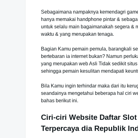
Sebagaimana nampaknya kemendagri game s
hanya memakai handphone pintar & sebagai 
untuk selalu main bagaimanakah segera & 
waktu & yang merupakan tenaga.
Bagian Kamu pemain pemula, barangkali setel
bertebaran ia internet bukan? Namun perluka
yang merupakan web Asli Tidak sedikit situ
sehingga pemain kesulitan mendapati keunt
Bila Kamu ingin terhindar maka dari itu kerug
seandainya mengetahui beberapa hal ciri we
bahas berikut ini.
Ciri-ciri Website Daftar Sl
Terpercaya dia Republik In