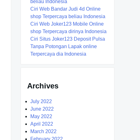
beliau Indonesia
Ciri Web Bandar Judi 4d Online
shop Terpercaya beliau Indonesia
Ciri Web Joker123 Mobile Online
shop Terpercaya dirinya Indonesia
Ciri Situs Joker123 Deposit Pulsa
Tanpa Potongan Lapak online
Terpercaya dia Indonesia
Archives
July 2022
June 2022
May 2022
April 2022
March 2022
February 2022