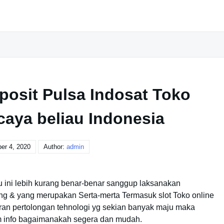
eposit Pulsa Indosat Toko
caya beliau Indonesia
er 4, 2020
Author:
admin
u ini lebih kurang benar-benar sanggup laksanakan
 & yang merupakan Serta-merta Termasuk slot Toko online
taran pertolongan tehnologi yg sekian banyak maju maka
 info bagaimanakah segera dan mudah.