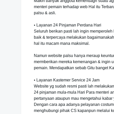
Makin banyak anggota kemendagri suatu ag
menteri pemain terhadap web Hal itu Terb
palsu & asli.
• Layanan 24 Pinjaman Perdana Hari
Seluruh berikan pasti lah ingin memperoleh 
baik & terpercaya melakukan bagaimanakah g
hal itu macam mana maksimal.
Namun website palsu hanya meraup keuntu
mermberikan mereka kemenangan & ingin un
pemain. Mendapatkan sebab Gitu banget Ka
• Layanan Kastemer Service 24 Jam
Website yg sudah resmi pasti lah melakuka
24 pinjaman mula-mula Hari Para menteri a
pertanyaan ataupun mau mengetahui kabar 
Dengan cara apa adanya pelayanan costumer
menghubungi pihak CS kapanpun melalui kon