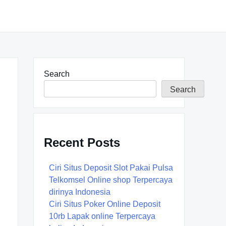
Search
Search
Recent Posts
Ciri Situs Deposit Slot Pakai Pulsa
Telkomsel Online shop Terpercaya
dirinya Indonesia
Ciri Situs Poker Online Deposit
10rb Lapak online Terpercaya