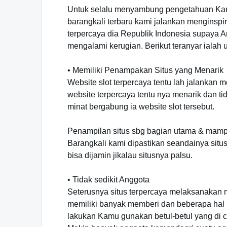
Untuk selalu menyambung pengetahuan Kamu t
barangkali terbaru kami jalankan menginspir
terpercaya dia Republik Indonesia supaya
mengalami kerugian. Berikut teranyar ialah 
• Memiliki Penampakan Situs yang Menarik
Website slot terpercaya tentu lah jalankan
website terpercaya tentu nya menarik dan t
minat bergabung ia website slot tersebut.
Penampilan situs sbg bagian utama & mamp
Barangkali kami dipastikan seandainya s
bisa dijamin jikalau situsnya palsu.
• Tidak sedikit Anggota
Seterusnya situs terpercaya melaksanakan
memiliki banyak memberi dan beberapa hal 
lakukan Kamu gunakan betul-betul yang di ci