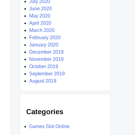
July 2020
June 2020
May 2020
April 2020
March 2020
February 2020
January 2020
December 2019
November 2019
October 2019
September 2019
August 2019
Categories
Games Slot Online