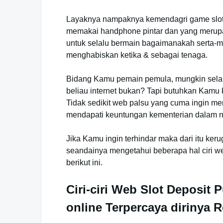
Layaknya nampaknya kemendagri game slot
memakai handphone pintar dan yang merupa
untuk selalu bermain bagaimanakah serta-m
menghabiskan ketika & sebagai tenaga.
Bidang Kamu pemain pemula, mungkin selanj
beliau internet bukan? Tapi butuhkan Kamu 
Tidak sedikit web palsu yang cuma ingin 
mendapati keuntungan kementerian dalam ne
Jika Kamu ingin terhindar maka dari itu kerug
seandainya mengetahui beberapa hal ciri web
berikut ini.
Ciri-ciri Web Slot Deposit
online Terpercaya dirinya 