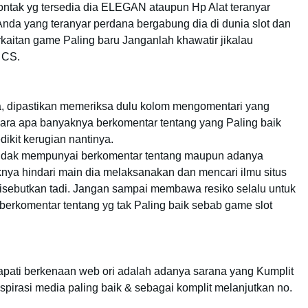
ntak yg tersedia dia ELEGAN ataupun Hp Alat teranyar
Anda yang teranyar perdana bergabung dia di dunia slot dan
kaitan game Paling baru Janganlah khawatir jikalau
 CS.
a, dipastikan memeriksa dulu kolom mengomentari yang
ara apa banyaknya berkomentar tentang yang Paling baik
dikit kerugian nantinya.
tidak mempunyai berkomentar tentang maupun adanya
knya hindari main dia melaksanakan dan mencari ilmu situs
 disebutkan tadi. Jangan sampai membawa resiko selalu untuk
 berkomentar tentang yg tak Paling baik sebab game slot
apati berkenaan web ori adalah adanya sarana yang Kumplit
irasi media paling baik & sebagai komplit melanjutkan no.