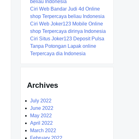
beliau Indonesia
Ciri Web Bandar Judi 4d Online
shop Terpercaya beliau Indonesia
Ciri Web Joker123 Mobile Online
shop Terpercaya dirinya Indonesia
Ciri Situs Joker123 Deposit Pulsa
Tanpa Potongan Lapak online
Terpercaya dia Indonesia
Archives
July 2022
June 2022
May 2022
April 2022
March 2022
February 2022