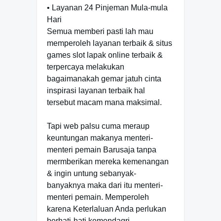
• Layanan 24 Pinjeman Mula-mula
Hari
Semua memberi pasti lah mau
memperoleh layanan terbaik & situs
games slot lapak online terbaik &
terpercaya melakukan
bagaimanakah gemar jatuh cinta
inspirasi layanan terbaik hal
tersebut macam mana maksimal.
Tapi web palsu cuma meraup
keuntungan makanya menteri-
menteri pemain Barusaja tanpa
mermberikan mereka kemenangan
& ingin untung sebanyak-
banyaknya maka dari itu menteri-
menteri pemain. Memperoleh
karena Keterlaluan Anda perlukan
berhati-hati kemendagri