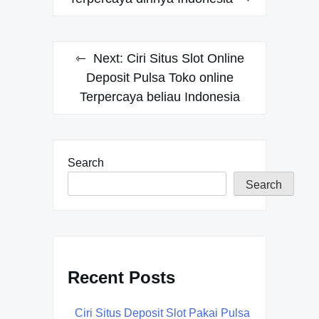
Next:
Ciri Situs Slot Online
Deposit Pulsa Toko online
Terpercaya beliau Indonesia
Search
Search
Recent Posts
Ciri Situs Deposit Slot Pakai Pulsa