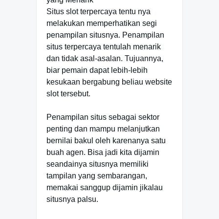
Situs slot terpercaya tentu nya
melakukan memperhatikan segi
penampilan situsnya. Penampilan
situs terpercaya tentulah menarik
dan tidak asal-asalan. Tujuannya,
biar pemain dapat lebih-lebih
kesukaan bergabung beliau website
slot tersebut.
Penampilan situs sebagai sektor
penting dan mampu melanjutkan
bernilai bakul oleh karenanya satu
buah agen. Bisa jadi kita dijamin
seandainya situsnya memiliki
tampilan yang sembarangan,
memakai sanggup dijamin jikalau
situsnya palsu.