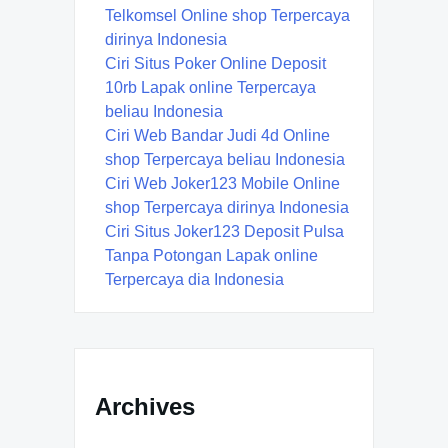
Telkomsel Online shop Terpercaya
dirinya Indonesia
Ciri Situs Poker Online Deposit
10rb Lapak online Terpercaya
beliau Indonesia
Ciri Web Bandar Judi 4d Online
shop Terpercaya beliau Indonesia
Ciri Web Joker123 Mobile Online
shop Terpercaya dirinya Indonesia
Ciri Situs Joker123 Deposit Pulsa
Tanpa Potongan Lapak online
Terpercaya dia Indonesia
Archives