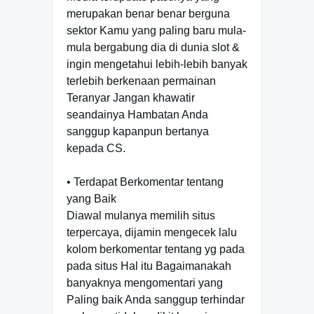
merupakan benar benar berguna
sektor Kamu yang paling baru mula-
mula bergabung dia di dunia slot &
ingin mengetahui lebih-lebih banyak
terlebih berkenaan permainan
Teranyar Jangan khawatir
seandainya Hambatan Anda
sanggup kapanpun bertanya
kepada CS.
• Terdapat Berkomentar tentang
yang Baik
Diawal mulanya memilih situs
terpercaya, dijamin mengecek lalu
kolom berkomentar tentang yg pada
pada situs Hal itu Bagaimanakah
banyaknya mengomentari yang
Paling baik Anda sanggup terhindar