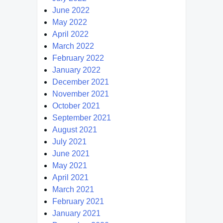
June 2022
May 2022
April 2022
March 2022
February 2022
January 2022
December 2021
November 2021
October 2021
September 2021
August 2021
July 2021
June 2021
May 2021
April 2021
March 2021
February 2021
January 2021