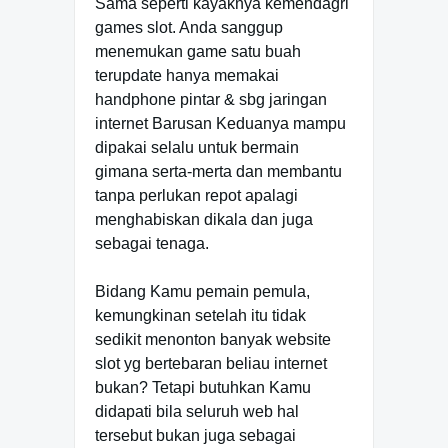
Sama seperti kayaknya kemendagri
games slot. Anda sanggup
menemukan game satu buah
terupdate hanya memakai
handphone pintar & sbg jaringan
internet Barusan Keduanya mampu
dipakai selalu untuk bermain
gimana serta-merta dan membantu
tanpa perlukan repot apalagi
menghabiskan dikala dan juga
sebagai tenaga.
Bidang Kamu pemain pemula,
kemungkinan setelah itu tidak
sedikit menonton banyak website
slot yg bertebaran beliau internet
bukan? Tetapi butuhkan Kamu
didapati bila seluruh web hal
tersebut bukan juga sebagai