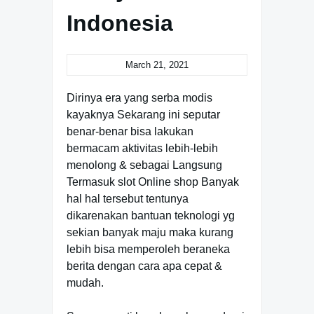
Indonesia
March 21, 2021
Dirinya era yang serba modis
kayaknya Sekarang ini seputar
benar-benar bisa lakukan
bermacam aktivitas lebih-lebih
menolong & sebagai Langsung
Termasuk slot Online shop Banyak
hal hal tersebut tentunya
dikarenakan bantuan teknologi yg
sekian banyak maju maka kurang
lebih bisa memperoleh beraneka
berita dengan cara apa cepat &
mudah.