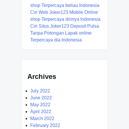
shop Terpercaya beliau Indonesia
Ciri Web Joker123 Mobile Online
shop Terpercaya dirinya Indonesia
Ciri Situs Joker123 Deposit Pulsa
Tanpa Potongan Lapak online
Terpercaya dia Indonesia
Archives
July 2022
June 2022
May 2022
April 2022
March 2022
February 2022