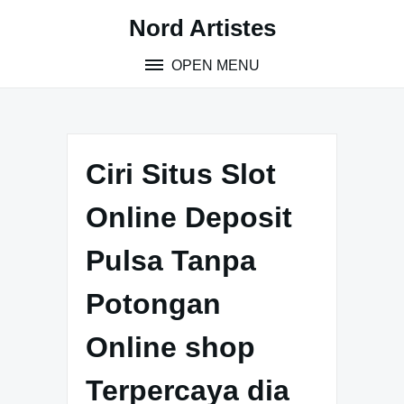
Skip
Nord Artistes
to
content
OPEN MENU
Ciri Situs Slot
Online Deposit
Pulsa Tanpa
Potongan
Online shop
Terpercaya dia