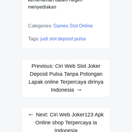
menyediakan
Categories:
Games Slot Online
Tags:
judi slot deposit pulsa
Post
Previous:
Ciri Web Slot Joker
navigation
Deposit Pulsa Tanpa Potongan
Lapak online Terpercaya dirinya
Indonesia
Next:
Ciri Web Joker123 Apk
Online shop Terpercaya ia
Indonesia