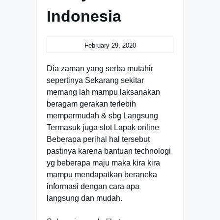
Indonesia
February 29, 2020
Dia zaman yang serba mutahir
sepertinya Sekarang sekitar
memang lah mampu laksanakan
beragam gerakan terlebih
mempermudah & sbg Langsung
Termasuk juga slot Lapak online
Beberapa perihal hal tersebut
pastinya karena bantuan technologi
yg beberapa maju maka kira kira
mampu mendapatkan beraneka
informasi dengan cara apa
langsung dan mudah.