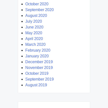
October 2020
September 2020
August 2020
July 2020
June 2020
May 2020
April 2020
March 2020
February 2020
January 2020
December 2019
November 2019
October 2019
September 2019
August 2019