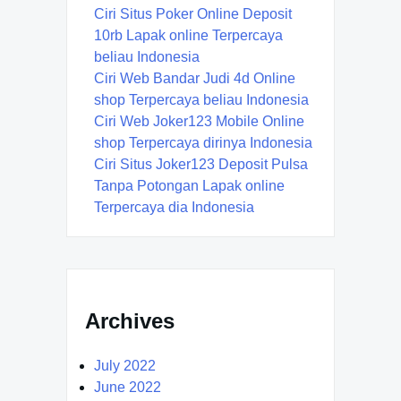
Ciri Situs Poker Online Deposit
10rb Lapak online Terpercaya
beliau Indonesia
Ciri Web Bandar Judi 4d Online
shop Terpercaya beliau Indonesia
Ciri Web Joker123 Mobile Online
shop Terpercaya dirinya Indonesia
Ciri Situs Joker123 Deposit Pulsa
Tanpa Potongan Lapak online
Terpercaya dia Indonesia
Archives
July 2022
June 2022