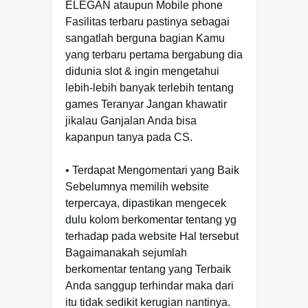
ELEGAN ataupun Mobile phone
Fasilitas terbaru pastinya sebagai
sangatlah berguna bagian Kamu
yang terbaru pertama bergabung dia
didunia slot & ingin mengetahui
lebih-lebih banyak terlebih tentang
games Teranyar Jangan khawatir
jikalau Ganjalan Anda bisa
kapanpun tanya pada CS.
• Terdapat Mengomentari yang Baik
Sebelumnya memilih website
terpercaya, dipastikan mengecek
dulu kolom berkomentar tentang yg
terhadap pada website Hal tersebut
Bagaimanakah sejumlah
berkomentar tentang yang Terbaik
Anda sanggup terhindar maka dari
itu tidak sedikit kerugian nantinya.