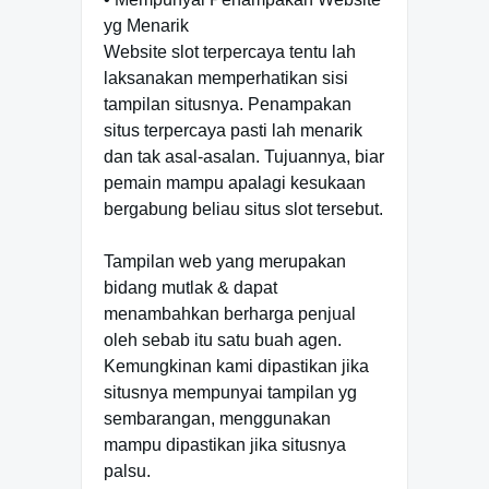
yg Menarik
Website slot terpercaya tentu lah
laksanakan memperhatikan sisi
tampilan situsnya. Penampakan
situs terpercaya pasti lah menarik
dan tak asal-asalan. Tujuannya, biar
pemain mampu apalagi kesukaan
bergabung beliau situs slot tersebut.
Tampilan web yang merupakan
bidang mutlak & dapat
menambahkan berharga penjual
oleh sebab itu satu buah agen.
Kemungkinan kami dipastikan jika
situsnya mempunyai tampilan yg
sembarangan, menggunakan
mampu dipastikan jika situsnya
palsu.