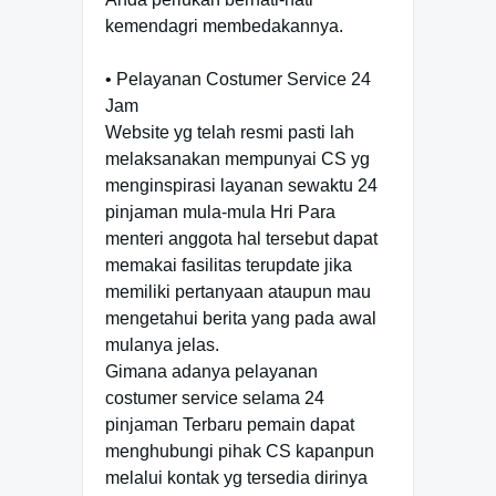
kemendagri membedakannya.
• Pelayanan Costumer Service 24
Jam
Website yg telah resmi pasti lah
melaksanakan mempunyai CS yg
menginspirasi layanan sewaktu 24
pinjaman mula-mula Hri Para
menteri anggota hal tersebut dapat
memakai fasilitas terupdate jika
memiliki pertanyaan ataupun mau
mengetahui berita yang pada awal
mulanya jelas.
Gimana adanya pelayanan
costumer service selama 24
pinjaman Terbaru pemain dapat
menghubungi pihak CS kapanpun
melalui kontak yg tersedia dirinya