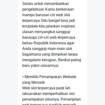
Selalu untuk menambahkan
pengetahuan Kamu berkenaan
mampu barusan ciri web slot
terpercaya Gitu banget bisa jadi
terupdate kita jalankan inspirasi
ulasan menyangkut sanggup
barusaja ciri-ciri web terpercaya
beliau Republik Indonesia agar
Anda sanggup main-main slot
bagaimana yang diimpikan tanpa
mengalami kerugian. Berikut paling
baru yakni ulasannya:
• Memiliki Penampakan Website
yang Menarik
Web slot terpercaya pasti lah
laksanakan memperhatikan sisi
penampakan situsnya. Penampilan
web terpercaya pastilah menarik