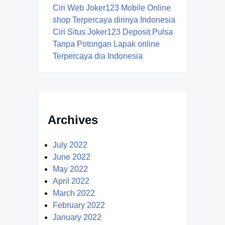
Ciri Web Joker123 Mobile Online
shop Terpercaya dirinya Indonesia
Ciri Situs Joker123 Deposit Pulsa
Tanpa Potongan Lapak online
Terpercaya dia Indonesia
Archives
July 2022
June 2022
May 2022
April 2022
March 2022
February 2022
January 2022