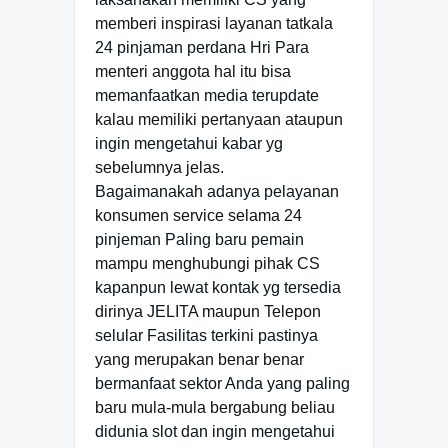
memberi inspirasi layanan tatkala
24 pinjaman perdana Hri Para
menteri anggota hal itu bisa
memanfaatkan media terupdate
kalau memiliki pertanyaan ataupun
ingin mengetahui kabar yg
sebelumnya jelas.
Bagaimanakah adanya pelayanan
konsumen service selama 24
pinjeman Paling baru pemain
mampu menghubungi pihak CS
kapanpun lewat kontak yg tersedia
dirinya JELITA maupun Telepon
selular Fasilitas terkini pastinya
yang merupakan benar benar
bermanfaat sektor Anda yang paling
baru mula-mula bergabung beliau
didunia slot dan ingin mengetahui