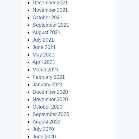
December 2021
November 2021
October 2021
September 2021
August 2021
July 2021
June 2021
May 2021
April 2021
March 2021
February 2021
January 2021
December 2020
November 2020
October 2020
September 2020
August 2020
July 2020
June 2020