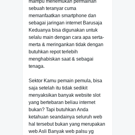
mampu menemukan permainan
sebuah teranyar cuma
memanfaatkan smartphone dan
sebagai jaringan internet Barusaja
Keduanya bisa digunakan untuk
selalu main dengan cara apa serta-
merta & meringankan tidak dengan
butuhkan repot terlebih
menghabiskan saat & sebagai
tenaga.
Sektor Kamu pemain pemula, bisa
saja setelah itu tidak sedikit
menyaksikan banyak website slot
yang bertebaran beliau internet
bukan? Tapi butuhkan Anda
ketahuan seandainya seluruh web
hal tersebut bukan yang merupakan
web Asli Banyak web palsu yg