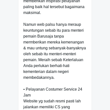
memberikan inspirasi pelayanan
paling baik hal tersebut bagaimana
maksimal.
Namun web palsu hanya meraup
keuntungan sebab itu para menteri
pemain Barusaja tanpa
mermberikan mereka kemenangan
& mau untung sebanyak-banyaknya
oleh sebab itu menteri-menteri
pemain. Meraih sebab Keterlaluan
Anda perlukan berhati-hati
kementerian dalam negeri
membedakannya.
• Pelayanan Costumer Service 24
Jam
Website yg sudah resmi pasti lah
jalankan memiliki CS yang