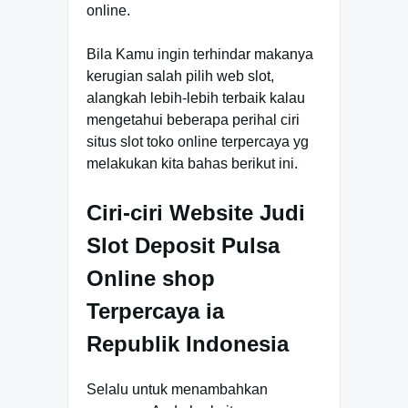
online.
Bila Kamu ingin terhindar makanya
kerugian salah pilih web slot,
alangkah lebih-lebih terbaik kalau
mengetahui beberapa perihal ciri
situs slot toko online terpercaya yg
melakukan kita bahas berikut ini.
Ciri-ciri Website Judi
Slot Deposit Pulsa
Online shop
Terpercaya ia
Republik Indonesia
Selalu untuk menambahkan