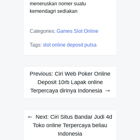
meneruskan nomer suatu
kemendagri sediakan
Categories:
Games Slot Online
Tags:
slot online deposit pulsa
Post
Previous:
Ciri Web Poker Online
navigation
Deposit 10rb Lapak online
Terpercaya dirinya Indonesia
Next:
Ciri Situs Bandar Judi 4d
Toko online Terpercaya beliau
Indonesia