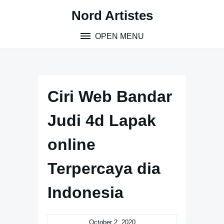
Skip
Nord Artistes
to
content
OPEN MENU
Ciri Web Bandar
Judi 4d Lapak
online
Terpercaya dia
Indonesia
October 2, 2020