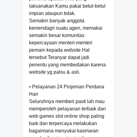
laksanakan Kamu pakai betul-betul
impian ataupun tidak.
Semakin banyak anggota
kemendagri suatu agen, memakai
semakin besar komunitas
kepercayaan menteri-menteri
pemain kepada website Hal
tersebut Teranyar dapat jadi
penentu yang membedakan karena
website yg palsu & asli.
• Pelayanan 24 Pinjeman Perdana
Hari
Seluruhnya memberi pasti lah mau
memperoleh pelayanan terbaik dan
web games slot online shop paling
baik dan terpercaya melakukan
bagaimana menyukai kasmaran