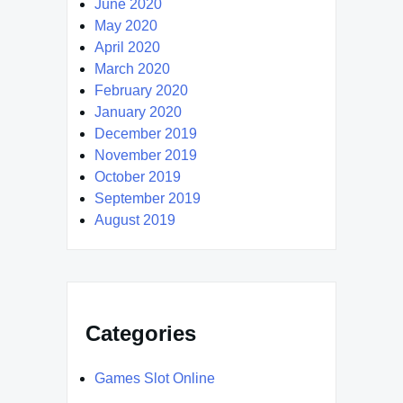
June 2020
May 2020
April 2020
March 2020
February 2020
January 2020
December 2019
November 2019
October 2019
September 2019
August 2019
Categories
Games Slot Online