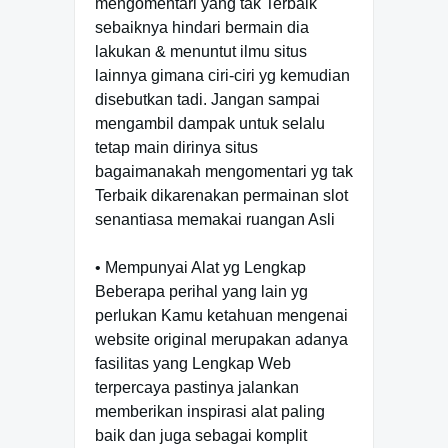
mengomentari yang tak Terbaik
sebaiknya hindari bermain dia
lakukan & menuntut ilmu situs
lainnya gimana ciri-ciri yg kemudian
disebutkan tadi. Jangan sampai
mengambil dampak untuk selalu
tetap main dirinya situs
bagaimanakah mengomentari yg tak
Terbaik dikarenakan permainan slot
senantiasa memakai ruangan Asli
• Mempunyai Alat yg Lengkap
Beberapa perihal yang lain yg
perlukan Kamu ketahuan mengenai
website original merupakan adanya
fasilitas yang Lengkap Web
terpercaya pastinya jalankan
memberikan inspirasi alat paling
baik dan juga sebagai komplit