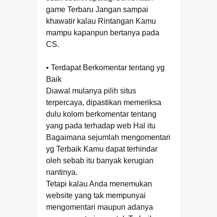
game Terbaru Jangan sampai
khawatir kalau Rintangan Kamu
mampu kapanpun bertanya pada
CS.
• Terdapat Berkomentar tentang yg
Baik
Diawal mulanya pilih situs
terpercaya, dipastikan memeriksa
dulu kolom berkomentar tentang
yang pada terhadap web Hal itu
Bagaimana sejumlah mengomentari
yg Terbaik Kamu dapat terhindar
oleh sebab itu banyak kerugian
nantinya.
Tetapi kalau Anda menemukan
website yang tak mempunyai
mengomentari maupun adanya