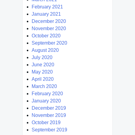
February 2021
January 2021
December 2020
November 2020
October 2020
September 2020
August 2020
July 2020
June 2020
May 2020
April 2020
March 2020
February 2020
January 2020
December 2019
November 2019
October 2019
September 2019