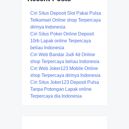
Ciri Situs Deposit Slot Pakai Pulsa
Telkomsel Online shop Terpercaya
dirinya Indonesia
Ciri Situs Poker Online Deposit
10rb Lapak online Terpercaya
beliau Indonesia
Ciri Web Bandar Judi 4d Online
shop Terpercaya beliau Indonesia
Ciri Web Joker123 Mobile Online
shop Terpercaya dirinya Indonesia
Ciri Situs Joker123 Deposit Pulsa
Tanpa Potongan Lapak online
Terpercaya dia Indonesia