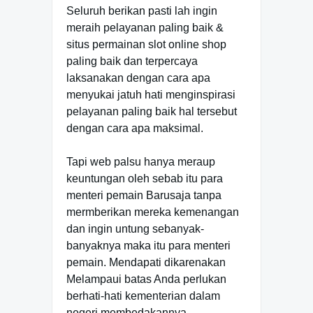
Seluruh berikan pasti lah ingin
meraih pelayanan paling baik &
situs permainan slot online shop
paling baik dan terpercaya
laksanakan dengan cara apa
menyukai jatuh hati menginspirasi
pelayanan paling baik hal tersebut
dengan cara apa maksimal.
Tapi web palsu hanya meraup
keuntungan oleh sebab itu para
menteri pemain Barusaja tanpa
mermberikan mereka kemenangan
dan ingin untung sebanyak-
banyaknya maka itu para menteri
pemain. Mendapati dikarenakan
Melampaui batas Anda perlukan
berhati-hati kementerian dalam
negeri membedakannya.