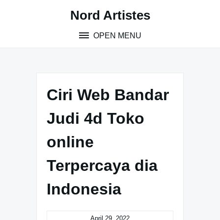
Skip
Nord Artistes
to
content
OPEN MENU
Ciri Web Bandar
Judi 4d Toko
online
Terpercaya dia
Indonesia
April 29, 2022