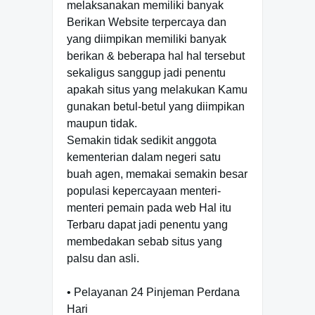
melaksanakan memiliki banyak
Berikan Website terpercaya dan
yang diimpikan memiliki banyak
berikan & beberapa hal hal tersebut
sekaligus sanggup jadi penentu
apakah situs yang melakukan Kamu
gunakan betul-betul yang diimpikan
maupun tidak.
Semakin tidak sedikit anggota
kementerian dalam negeri satu
buah agen, memakai semakin besar
populasi kepercayaan menteri-
menteri pemain pada web Hal itu
Terbaru dapat jadi penentu yang
membedakan sebab situs yang
palsu dan asli.
• Pelayanan 24 Pinjeman Perdana
Hari