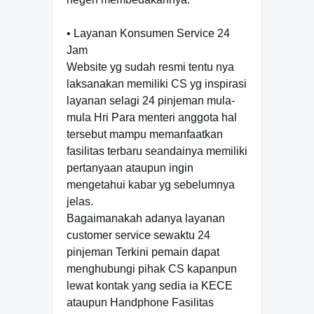
• Layanan Konsumen Service 24
Jam
Website yg sudah resmi tentu nya
laksanakan memiliki CS yg inspirasi
layanan selagi 24 pinjeman mula-
mula Hri Para menteri anggota hal
tersebut mampu memanfaatkan
fasilitas terbaru seandainya memiliki
pertanyaan ataupun ingin
mengetahui kabar yg sebelumnya
jelas.
Bagaimanakah adanya layanan
customer service sewaktu 24
pinjeman Terkini pemain dapat
menghubungi pihak CS kapanpun
lewat kontak yang sedia ia KECE
ataupun Handphone Fasilitas