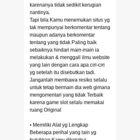
karenanya tidak sedikit kerugian
nantinya.
Tapi bila Kamu menemukan situs yg
tak mempunyai berkomentar tentang
maupun adanya berkomentar
tentang yang tidak Paling baik
sebaiknya hindari main-main ia
melakukan & menggali ilmu website
yang lain dengan cara apa ciri-ciri
yg setelah itu disebutkan tadi.
Janganlah membawa resiko selalu
untuk tetap bermain dia web gimana
mengomentari yang tidak Terbaik
karena game slot selalu memakai
ruang Original
• Memiliki Alat yg Lengkap
Beberapa perihal yang lain yg
butuhkan Kamu diketahui