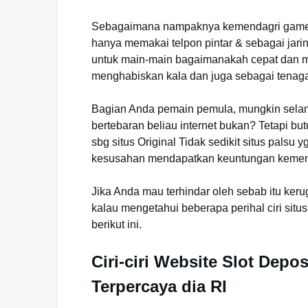
Sebagaimana nampaknya kemendagri game 
hanya memakai telpon pintar & sebagai jar
untuk main-main bagaimanakah cepat dan me
menghabiskan kala dan juga sebagai tenag
Bagian Anda pemain pemula, mungkin selan
bertebaran beliau internet bukan? Tetapi bu
sbg situs Original Tidak sedikit situs pal
kesusahan mendapatkan keuntungan kemenda
Jika Anda mau terhindar oleh sebab itu kerug
kalau mengetahui beberapa perihal ciri situ
berikut ini.
Ciri-ciri Website Slot Dep
Terpercaya dia RI