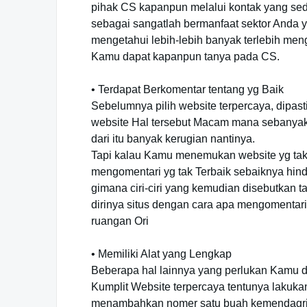
pihak CS kapanpun melalui kontak yang sed
sebagai sangatlah bermanfaat sektor Anda y
mengetahui lebih-lebih banyak terlebih me
Kamu dapat kapanpun tanya pada CS.
• Terdapat Berkomentar tentang yg Baik
Sebelumnya pilih website terpercaya, dipa
website Hal tersebut Macam mana sebanyak
dari itu banyak kerugian nantinya.
Tapi kalau Kamu menemukan website yg ta
mengomentari yg tak Terbaik sebaiknya hind
gimana ciri-ciri yang kemudian disebutkan 
dirinya situs dengan cara apa mengomentari
ruangan Ori
• Memiliki Alat yang Lengkap
Beberapa hal lainnya yang perlukan Kamu d
Kumplit Website terpercaya tentunya lakuka
menambahkan nomer satu buah kemendagr