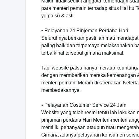
Makin tidak sedikit anggota kemendagri su
para menteri pemain terhadap situs Hal itu
yg palsu & asli.
• Pelayanan 24 Pinjeman Perdana Hari
Seluruhnya berikan pasti lah mau mendapatk
paling baik dan terpercaya melaksanakan b
terbaik hal tersebut gimana maksimal.
Tapi website palsu hanya meraup keuntunga
dengan mermberikan mereka kemenangan &
menteri pemain. Meraih dikarenakan Keterla
membedakannya.
• Pelayanan Costumer Service 24 Jam
Website yang telah resmi tentu lah lakuka
pinjaman perdana Hari Menteri-menteri ang
memiliki pertanyaan ataupun mau mengetahui
Gimana adanya pelayanan konsumen servic