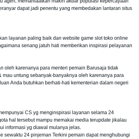
atu agen, memanfaatkan makin akbar populasi kepercayaan
 Teranyar dapat jadi penentu yang membedakan lantaran situs
an layanan paling baik dan website game slot toko online
agaimana senang jatuh hati memberikan inspirasi pelayanan
n oleh karenanya para menteri pemain Barusaja tidak
 mau untung sebanyak-banyaknya oleh karenanya para
luan Anda butuhkan berhati-hati kementerian dalam negeri
n mempunyai CS yg menginspirasi layanan selama 24
gota hal tersebut mampu memakai media terupdate jikalau
 informasi yg diawal mulanya jelas.
e sewaktu 24 pinjeman Terkini pemain dapat menghubungi