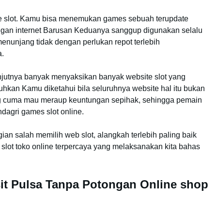
slot. Kamu bisa menemukan games sebuah terupdate
ingan internet Barusan Keduanya sanggup digunakan selalu
nunjang tidak dengan perlukan repot terlebih
a.
jutnya banyak menyaksikan banyak website slot yang
tuhkan Kamu diketahui bila seluruhnya website hal itu bukan
su yg cuma mau meraup keuntungan sepihak, sehingga pemain
gri games slot online.
ian salah memilih web slot, alangkah terlebih paling baik
s slot toko online terpercaya yang melaksanakan kita bahas
osit Pulsa Tanpa Potongan Online shop