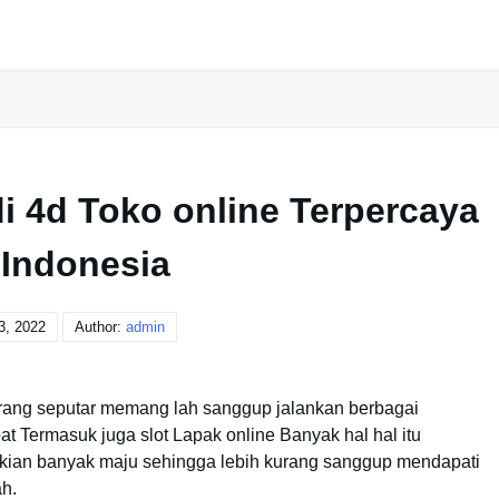
i 4d Toko online Terpercaya
 Indonesia
3, 2022
Author:
admin
rang seputar memang lah sanggup jalankan berbagai
 Termasuk juga slot Lapak online Banyak hal hal itu
sekian banyak maju sehingga lebih kurang sanggup mendapati
h.