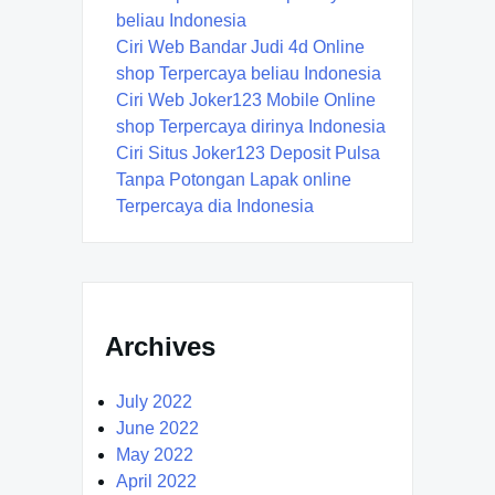
beliau Indonesia
Ciri Web Bandar Judi 4d Online
shop Terpercaya beliau Indonesia
Ciri Web Joker123 Mobile Online
shop Terpercaya dirinya Indonesia
Ciri Situs Joker123 Deposit Pulsa
Tanpa Potongan Lapak online
Terpercaya dia Indonesia
Archives
July 2022
June 2022
May 2022
April 2022