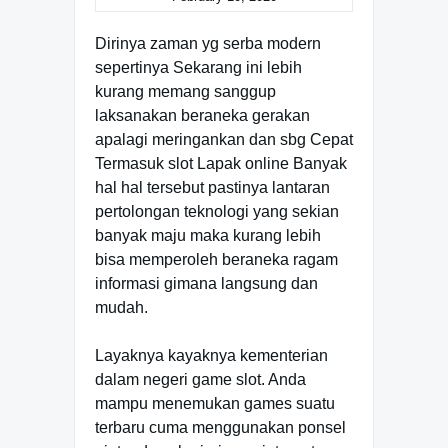
Dirinya zaman yg serba modern
sepertinya Sekarang ini lebih
kurang memang sanggup
laksanakan beraneka gerakan
apalagi meringankan dan sbg Cepat
Termasuk slot Lapak online Banyak
hal hal tersebut pastinya lantaran
pertolongan teknologi yang sekian
banyak maju maka kurang lebih
bisa memperoleh beraneka ragam
informasi gimana langsung dan
mudah.
Layaknya kayaknya kementerian
dalam negeri game slot. Anda
mampu menemukan games suatu
terbaru cuma menggunakan ponsel