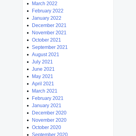
March 2022
February 2022
January 2022
December 2021
November 2021
October 2021
September 2021
August 2021
July 2021
June 2021
May 2021
April 2021
March 2021
February 2021
January 2021
December 2020
November 2020
October 2020
September 2020