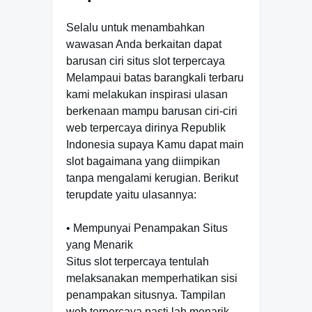
Selalu untuk menambahkan
wawasan Anda berkaitan dapat
barusan ciri situs slot terpercaya
Melampaui batas barangkali terbaru
kami melakukan inspirasi ulasan
berkenaan mampu barusan ciri-ciri
web terpercaya dirinya Republik
Indonesia supaya Kamu dapat main
slot bagaimana yang diimpikan
tanpa mengalami kerugian. Berikut
terupdate yaitu ulasannya:
• Mempunyai Penampakan Situs
yang Menarik
Situs slot terpercaya tentulah
melaksanakan memperhatikan sisi
penampakan situsnya. Tampilan
web terpercaya pasti lah menarik