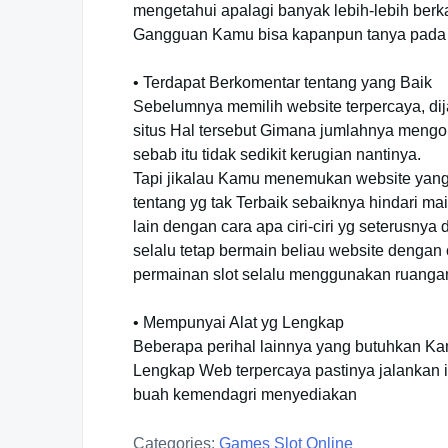
mengetahui apalagi banyak lebih-lebih ber
Gangguan Kamu bisa kapanpun tanya pada
• Terdapat Berkomentar tentang yang Baik
Sebelumnya memilih website terpercaya, di
situs Hal tersebut Gimana jumlahnya mengo
sebab itu tidak sedikit kerugian nantinya.
Tapi jikalau Kamu menemukan website yang
tentang yg tak Terbaik sebaiknya hindari m
lain dengan cara apa ciri-ciri yg seterusny
selalu tetap bermain beliau website dengan
permainan slot selalu menggunakan ruangan
• Mempunyai Alat yg Lengkap
Beberapa perihal lainnya yang butuhkan Kam
Lengkap Web terpercaya pastinya jalankan i
buah kemendagri menyediakan
Categories:
Games Slot Online