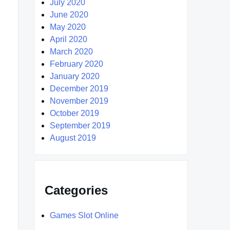
July 2020
June 2020
May 2020
April 2020
March 2020
February 2020
January 2020
December 2019
November 2019
October 2019
September 2019
August 2019
Categories
Games Slot Online