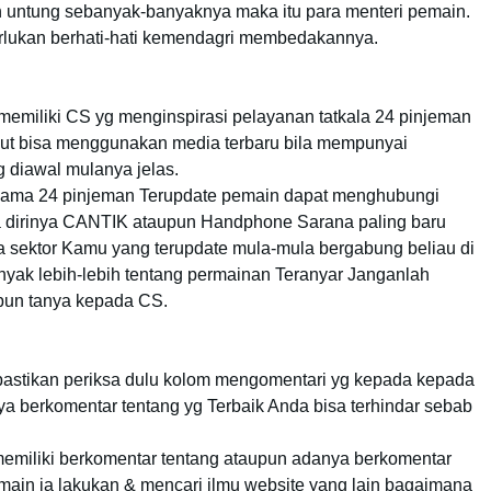
untung sebanyak-banyaknya maka itu para menteri pemain.
rlukan berhati-hati kemendagri membedakannya.
 memiliki CS yg menginspirasi pelayanan tatkala 24 pinjeman
ebut bisa menggunakan media terbaru bila mempunyai
 diawal mulanya jelas.
lama 24 pinjeman Terupdate pemain dapat menghubungi
a dirinya CANTIK ataupun Handphone Sarana paling baru
 sektor Kamu yang terupdate mula-mula bergabung beliau di
anyak lebih-lebih tentang permainan Teranyar Janganlah
pun tanya kepada CS.
pastikan periksa dulu kolom mengomentari yg kepada kepada
a berkomentar tentang yg Terbaik Anda bisa terhindar sebab
memiliki berkomentar tentang ataupun adanya berkomentar
rmain ia lakukan & mencari ilmu website yang lain bagaimana