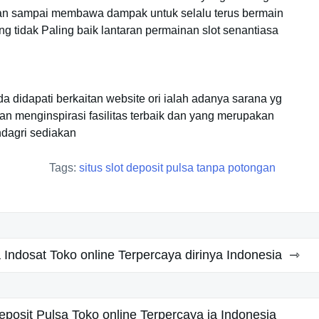
Jangan sampai membawa dampak untuk selalu terus bermain
ng tidak Paling baik lantaran permainan slot senantiasa
a didapati berkaitan website ori ialah adanya sarana yg
an menginspirasi fasilitas terbaik dan yang merupakan
dagri sediakan
Tags:
situs slot deposit pulsa tanpa potongan
a Indosat Toko online Terpercaya dirinya Indonesia
Deposit Pulsa Toko online Terpercaya ia Indonesia