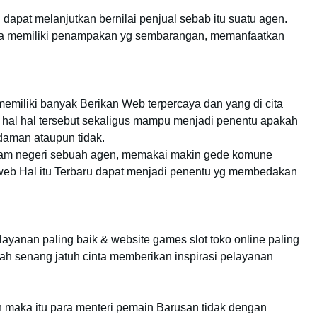
dapat melanjutkan bernilai penjual sebab itu suatu agen.
snya memiliki penampakan yg sembarangan, memanfaatkan
emiliki banyak Berikan Web terpercaya dan yang di cita
k hal hal tersebut sekaligus mampu menjadi penentu apakah
daman ataupun tidak.
dalam negeri sebuah agen, memakai makin gede komune
web Hal itu Terbaru dapat menjadi penentu yg membedakan
ayanan paling baik & website games slot toko online paling
h senang jatuh cinta memberikan inspirasi pelayanan
aka itu para menteri pemain Barusan tidak dengan