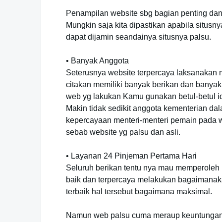
Penampilan website sbg bagian penting dan 
Mungkin saja kita dipastikan apabila situ
dapat dijamin seandainya situsnya palsu.
• Banyak Anggota
Seterusnya website terpercaya laksanakan m
citakan memiliki banyak berikan dan banya
web yg lakukan Kamu gunakan betul-betul i
Makin tidak sedikit anggota kementerian 
kepercayaan menteri-menteri pemain pada 
sebab website yg palsu dan asli.
• Layanan 24 Pinjeman Pertama Hari
Seluruh berikan tentu nya mau memperoleh l
baik dan terpercaya melakukan bagaimanaka
terbaik hal tersebut bagaimana maksimal.
Namun web palsu cuma meraup keuntungan m