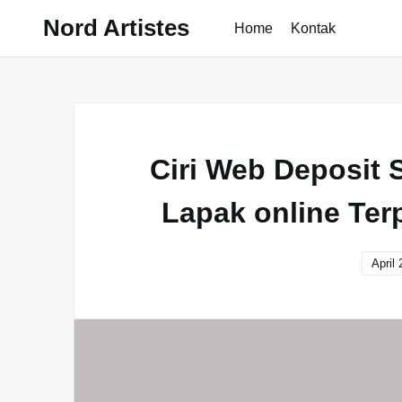
Skip
Nord Artistes
Home
Kontak
to
content
Ciri Web Deposit 
Lapak online Ter
April 