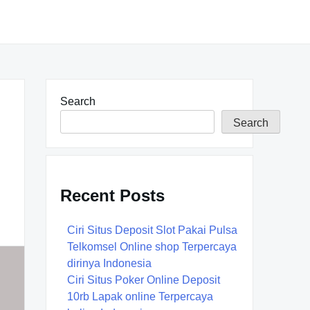
Search
Search
Recent Posts
Ciri Situs Deposit Slot Pakai Pulsa
Telkomsel Online shop Terpercaya
dirinya Indonesia
Ciri Situs Poker Online Deposit
10rb Lapak online Terpercaya