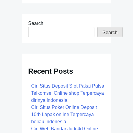
Search
Search
Recent Posts
Ciri Situs Deposit Slot Pakai Pulsa
Telkomsel Online shop Terpercaya
dirinya Indonesia
Ciri Situs Poker Online Deposit
10rb Lapak online Terpercaya
beliau Indonesia
Ciri Web Bandar Judi 4d Online