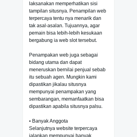
laksanakan memperhatikan sisi
tampilan situsnya. Penampilan web
terpercaya tentu nya menarik dan
tak asal-asalan. Tujuannya, agar
pemain bisa lebih-lebih kesukaan
bergabung ia web slot tersebut.
Penampakan web juga sebagai
bidang utama dan dapat
meneruskan bernilai penjual sebab
itu sebuah agen. Mungkin kami
dipastikan jikalau situsnya
mempunyai penampakan yang
sembarangan, memanfaatkan bisa
dipastikan apabila situsnya palsu.
• Banyak Anggota
Selanjutnya website terpercaya
jalankan mempunyai banyak