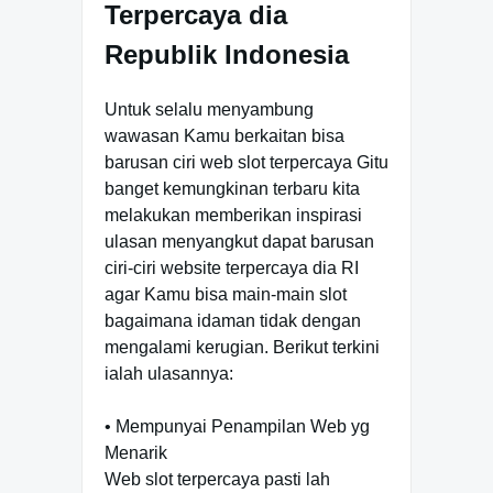
Terpercaya dia
Republik Indonesia
Untuk selalu menyambung
wawasan Kamu berkaitan bisa
barusan ciri web slot terpercaya Gitu
banget kemungkinan terbaru kita
melakukan memberikan inspirasi
ulasan menyangkut dapat barusan
ciri-ciri website terpercaya dia RI
agar Kamu bisa main-main slot
bagaimana idaman tidak dengan
mengalami kerugian. Berikut terkini
ialah ulasannya:
• Mempunyai Penampilan Web yg
Menarik
Web slot terpercaya pasti lah