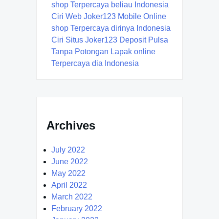
shop Terpercaya beliau Indonesia
Ciri Web Joker123 Mobile Online
shop Terpercaya dirinya Indonesia
Ciri Situs Joker123 Deposit Pulsa
Tanpa Potongan Lapak online
Terpercaya dia Indonesia
Archives
July 2022
June 2022
May 2022
April 2022
March 2022
February 2022