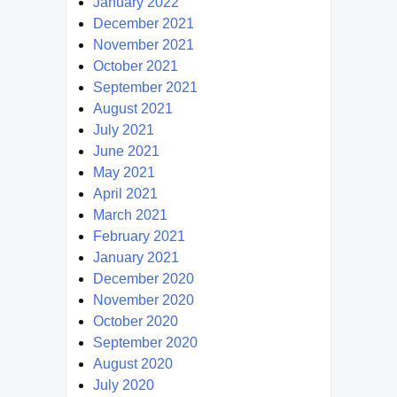
January 2022
December 2021
November 2021
October 2021
September 2021
August 2021
July 2021
June 2021
May 2021
April 2021
March 2021
February 2021
January 2021
December 2020
November 2020
October 2020
September 2020
August 2020
July 2020