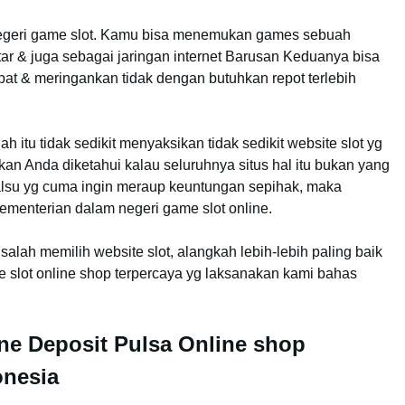
egeri game slot. Kamu bisa menemukan games sebuah
r & juga sebagai jaringan internet Barusan Keduanya bisa
pat & meringankan tidak dengan butuhkan repot terlebih
 itu tidak sedikit menyaksikan tidak sedikit website slot yg
ukan Anda diketahui kalau seluruhnya situs hal itu bukan yang
alsu yg cuma ingin meraup keuntungan sepihak, maka
menterian dalam negeri game slot online.
lah memilih website slot, alangkah lebih-lebih paling baik
te slot online shop terpercaya yg laksanakan kami bahas
ine Deposit Pulsa Online shop
onesia