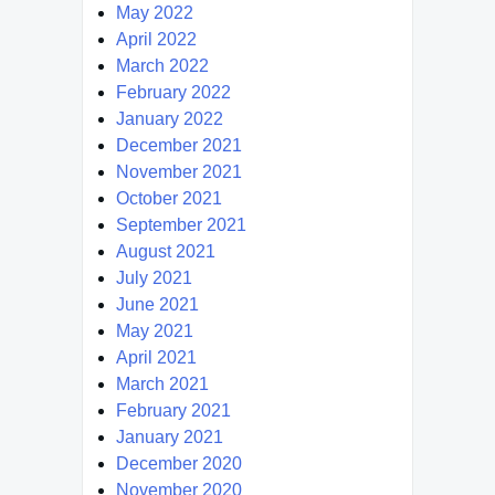
May 2022
April 2022
March 2022
February 2022
January 2022
December 2021
November 2021
October 2021
September 2021
August 2021
July 2021
June 2021
May 2021
April 2021
March 2021
February 2021
January 2021
December 2020
November 2020