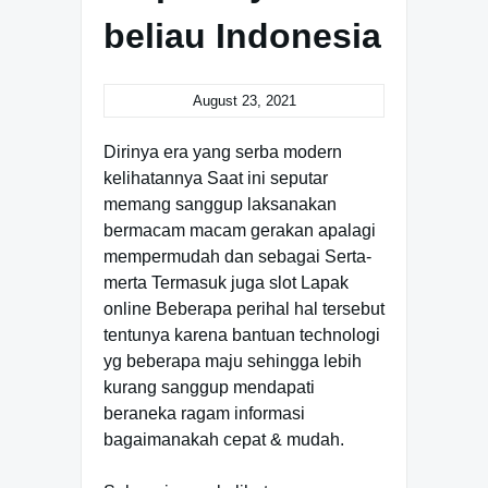
beliau Indonesia
August 23, 2021
Dirinya era yang serba modern
kelihatannya Saat ini seputar
memang sanggup laksanakan
bermacam macam gerakan apalagi
mempermudah dan sebagai Serta-
merta Termasuk juga slot Lapak
online Beberapa perihal hal tersebut
tentunya karena bantuan technologi
yg beberapa maju sehingga lebih
kurang sanggup mendapati
beraneka ragam informasi
bagaimanakah cepat & mudah.