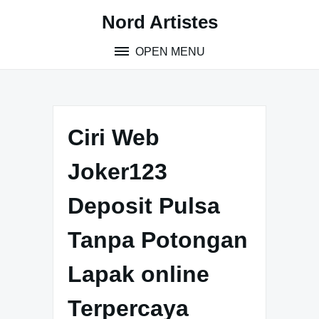
Skip
Nord Artistes
to
content
OPEN MENU
Ciri Web
Joker123
Deposit Pulsa
Tanpa Potongan
Lapak online
Terpercaya