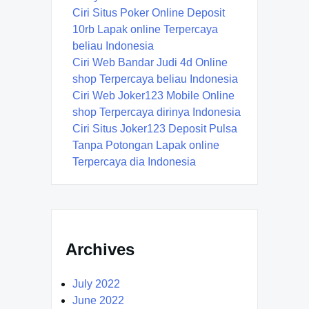
Ciri Situs Poker Online Deposit
10rb Lapak online Terpercaya
beliau Indonesia
Ciri Web Bandar Judi 4d Online
shop Terpercaya beliau Indonesia
Ciri Web Joker123 Mobile Online
shop Terpercaya dirinya Indonesia
Ciri Situs Joker123 Deposit Pulsa
Tanpa Potongan Lapak online
Terpercaya dia Indonesia
Archives
July 2022
June 2022