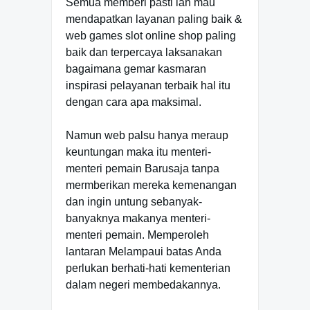
Semua memberi pasti lah mau
mendapatkan layanan paling baik &
web games slot online shop paling
baik dan terpercaya laksanakan
bagaimana gemar kasmaran
inspirasi pelayanan terbaik hal itu
dengan cara apa maksimal.
Namun web palsu hanya meraup
keuntungan maka itu menteri-
menteri pemain Barusaja tanpa
mermberikan mereka kemenangan
dan ingin untung sebanyak-
banyaknya makanya menteri-
menteri pemain. Memperoleh
lantaran Melampaui batas Anda
perlukan berhati-hati kementerian
dalam negeri membedakannya.