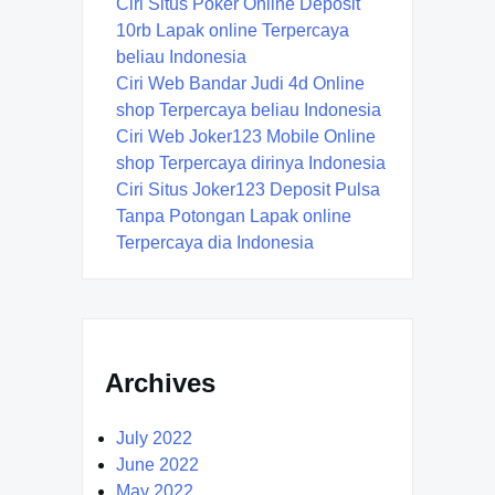
Ciri Situs Poker Online Deposit
10rb Lapak online Terpercaya
beliau Indonesia
Ciri Web Bandar Judi 4d Online
shop Terpercaya beliau Indonesia
Ciri Web Joker123 Mobile Online
shop Terpercaya dirinya Indonesia
Ciri Situs Joker123 Deposit Pulsa
Tanpa Potongan Lapak online
Terpercaya dia Indonesia
Archives
July 2022
June 2022
May 2022