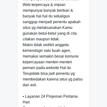
Web terpercaya & impian
mempunyai banyak berikan &
banyak hal hal itu sekaligus
sanggup menjadi penentu apakah
situs yg melaksanakan Kamu
gunakan betul-betul yang di cita
citakan maupun tidak.
Makin tidak sedikit anggota
kemendagri satu buah agen,
memakai semakin besar komune
kepercayaan menteri-menteri
pemain pada website Hal itu
Terupdate bisa jadi penentu yg
membedakan karena situs yg palsu
dan asli.
• Layanan 24 Pinjeman Pertama
Hari