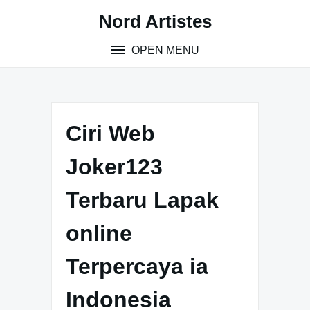
Skip
Nord Artistes
to
content
OPEN MENU
Ciri Web
Joker123
Terbaru Lapak
online
Terpercaya ia
Indonesia