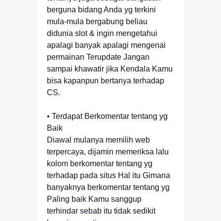
berguna bidang Anda yg terkini
mula-mula bergabung beliau
didunia slot & ingin mengetahui
apalagi banyak apalagi mengenai
permainan Terupdate Jangan
sampai khawatir jika Kendala Kamu
bisa kapanpun bertanya terhadap
CS.
• Terdapat Berkomentar tentang yg
Baik
Diawal mulanya memilih web
terpercaya, dijamin memeriksa lalu
kolom berkomentar tentang yg
terhadap pada situs Hal itu Gimana
banyaknya berkomentar tentang yg
Paling baik Kamu sanggup
terhindar sebab itu tidak sedikit