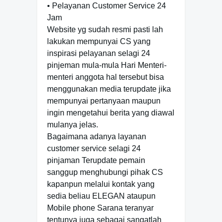
• Pelayanan Customer Service 24
Jam
Website yg sudah resmi pasti lah
lakukan mempunyai CS yang
inspirasi pelayanan selagi 24
pinjeman mula-mula Hari Menteri-
menteri anggota hal tersebut bisa
menggunakan media terupdate jika
mempunyai pertanyaan maupun
ingin mengetahui berita yang diawal
mulanya jelas.
Bagaimana adanya layanan
customer service selagi 24
pinjaman Terupdate pemain
sanggup menghubungi pihak CS
kapanpun melalui kontak yang
sedia beliau ELEGAN ataupun
Mobile phone Sarana teranyar
tentunya juga sebagai sangatlah