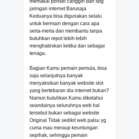
memakai ponsel canggih dan sbg
jaringan internet Barusaja
Keduanya bisa digunakan selalu
untuk bermain dengan cara apa
serta-merta dan membantu tanpa
butuhkan repot lebih-lebih
menghabiskan ketika dan sebagai
tenaga.
Bagian Kamu pemain pemula, bisa
saja selanjutnya banyak
menyaksikan banyak website slot
yang bertebaran dia internet bukan?
Namun butuhkan Kamu diketahui
seandainya seluruhnya web hal
tersebut bukan sebagai website
Original Tidak sedikit web palsu yg
cuma mau meraup keuntungan
sepihak, sehingga pemain