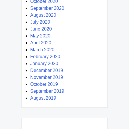
October 2020
September 2020
August 2020
July 2020
June 2020
May 2020
April 2020
March 2020
February 2020
January 2020
December 2019
November 2019
October 2019
September 2019
August 2019