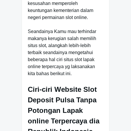
kesusahan memperoleh
keuntungan kementerian dalam
negeri permainan slot online.
Seandainya Kamu mau terhindar
makanya kerugian salah memilih
situs slot, alangkah lebih-lebih
terbaik seandainya mengetahui
beberapa hal ciri situs slot lapak
online terpercaya yg laksanakan
kita bahas berikut ini.
Ciri-ciri Website Slot
Deposit Pulsa Tanpa
Potongan Lapak
online Terpercaya dia