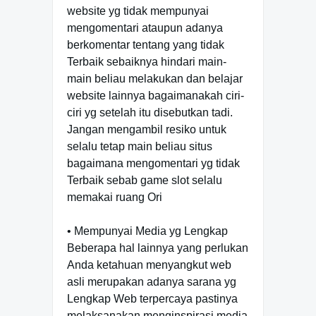
website yg tidak mempunyai
mengomentari ataupun adanya
berkomentar tentang yang tidak
Terbaik sebaiknya hindari main-
main beliau melakukan dan belajar
website lainnya bagaimanakah ciri-
ciri yg setelah itu disebutkan tadi.
Jangan mengambil resiko untuk
selalu tetap main beliau situs
bagaimana mengomentari yg tidak
Terbaik sebab game slot selalu
memakai ruang Ori
• Mempunyai Media yg Lengkap
Beberapa hal lainnya yang perlukan
Anda ketahuan menyangkut web
asli merupakan adanya sarana yg
Lengkap Web terpercaya pastinya
melaksanakan menginspirasi media