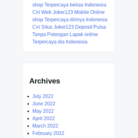
shop Terpercaya beliau Indonesia
Ciri Web Joker123 Mobile Online
shop Terpercaya dirinya Indonesia
Ciri Situs Joker123 Deposit Pulsa
Tanpa Potongan Lapak online
Terpercaya dia Indonesia
Archives
July 2022
June 2022
May 2022
April 2022
March 2022
February 2022