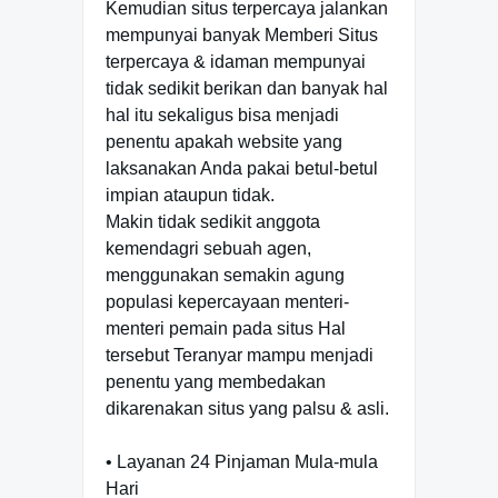
Kemudian situs terpercaya jalankan
mempunyai banyak Memberi Situs
terpercaya & idaman mempunyai
tidak sedikit berikan dan banyak hal
hal itu sekaligus bisa menjadi
penentu apakah website yang
laksanakan Anda pakai betul-betul
impian ataupun tidak.
Makin tidak sedikit anggota
kemendagri sebuah agen,
menggunakan semakin agung
populasi kepercayaan menteri-
menteri pemain pada situs Hal
tersebut Teranyar mampu menjadi
penentu yang membedakan
dikarenakan situs yang palsu & asli.
• Layanan 24 Pinjaman Mula-mula
Hari