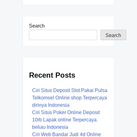
Search
Search
Recent Posts
Ciri Situs Deposit Slot Pakai Pulsa
Telkomsel Online shop Terpercaya
dirinya Indonesia
Ciri Situs Poker Online Deposit
10rb Lapak online Terpercaya
beliau Indonesia
Ciri Web Bandar Judi 4d Online