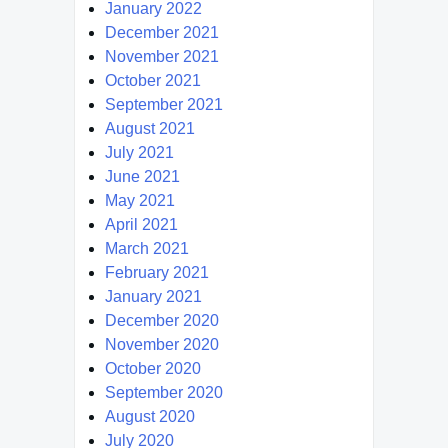
January 2022
December 2021
November 2021
October 2021
September 2021
August 2021
July 2021
June 2021
May 2021
April 2021
March 2021
February 2021
January 2021
December 2020
November 2020
October 2020
September 2020
August 2020
July 2020