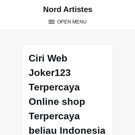
Skip
Nord Artistes
to
content
OPEN MENU
Ciri Web
Joker123
Terpercaya
Online shop
Terpercaya
beliau Indonesia