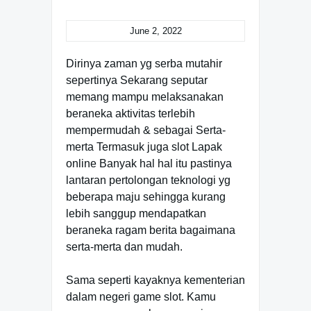
June 2, 2022
Dirinya zaman yg serba mutahir
sepertinya Sekarang seputar
memang mampu melaksanakan
beraneka aktivitas terlebih
mempermudah & sebagai Serta-
merta Termasuk juga slot Lapak
online Banyak hal hal itu pastinya
lantaran pertolongan teknologi yg
beberapa maju sehingga kurang
lebih sanggup mendapatkan
beraneka ragam berita bagaimana
serta-merta dan mudah.
Sama seperti kayaknya kementerian
dalam negeri game slot. Kamu