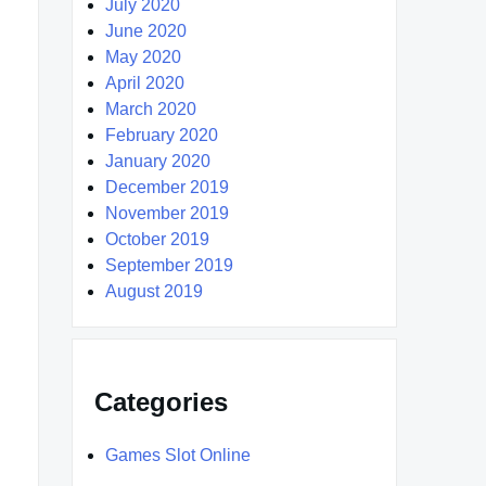
July 2020
June 2020
May 2020
April 2020
March 2020
February 2020
January 2020
December 2019
November 2019
October 2019
September 2019
August 2019
Categories
Games Slot Online