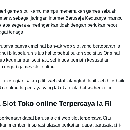
egeri game slot. Kamu mampu menemukan games sebuah
tar & sebagai jaringan internet Barusaja Keduanya mampu
a apa segera & meringankan tidak dengan perlukan repot
agai tenaga.
rusnya banyak melihat banyak web slot yang bertebaran ia
i bila seluruh situs hal tersebut bukan sbg situs Original
raup keuntungan sepihak, sehingga pemain kesusahan
negeri games slot online.
u kerugian salah pilih web slot, alangkah lebih-lebih terbaik
ko online terpercaya yang lakukan kita bahas berikut ini.
a Slot Toko online Terpercaya ia RI
enaan dapat barusaja ciri web slot terpercaya Gitu
an memberi inspirasi ulasan berkaitan dapat barusaja ciri-