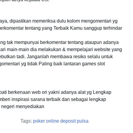
aya, dipastikan memeriksa dulu kolom mengomentari yg
erkomentar tentang yang Terbaik Kamu sanggup terhindar
ng tak mempunyai berkomentar tentang ataupun adanya
dari main-main dia melakukan & mempelajari website yang
disebutkan tadi. Janganlah membawa resiko selalu untuk
mentari yg tidak Paling baik lantaran games slot
pati berkenaan web ori yakni adanya alat yg Lengkap
eri inspirasi sarana terbaik dan sebagai lengkap
 negeri menyediakan
Tags:
poker online deposit pulsa