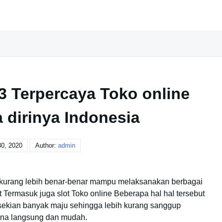
3 Terpercaya Toko online
 dirinya Indonesia
30, 2020
Author:
admin
i kurang lebih benar-benar mampu melaksanakan berbagai
Termasuk juga slot Toko online Beberapa hal hal tersebut
 sekian banyak maju sehingga lebih kurang sanggup
na langsung dan mudah.