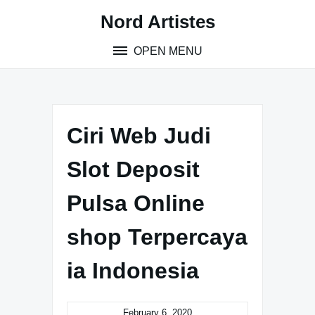
Skip
Nord Artistes
to
content
OPEN MENU
Ciri Web Judi
Slot Deposit
Pulsa Online
shop Terpercaya
ia Indonesia
February 6, 2020