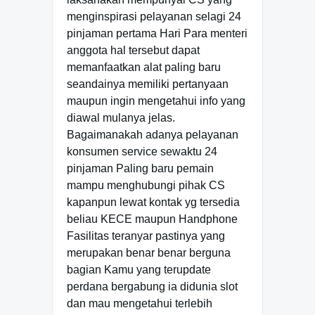
menginspirasi pelayanan selagi 24
pinjaman pertama Hari Para menteri
anggota hal tersebut dapat
memanfaatkan alat paling baru
seandainya memiliki pertanyaan
maupun ingin mengetahui info yang
diawal mulanya jelas.
Bagaimanakah adanya pelayanan
konsumen service sewaktu 24
pinjaman Paling baru pemain
mampu menghubungi pihak CS
kapanpun lewat kontak yg tersedia
beliau KECE maupun Handphone
Fasilitas teranyar pastinya yang
merupakan benar benar berguna
bagian Kamu yang terupdate
perdana bergabung ia didunia slot
dan mau mengetahui terlebih