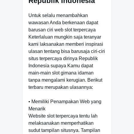
Republik Indonesia
Untuk selalu menambahkan
wawasan Anda berkenaan dapat
barusan ciri web slot terpercaya
Keterlaluan mungkin saja teranyar
kami laksanakan memberi inspirasi
ulasan tentang bisa barusaja ciri-ciri
situs terpercaya dirinya Republik
Indonesia supaya Kamu dapat
main-main slot gimana idaman
tanpa mengalami kerugian. Berikut
terbaru merupakan ulasannya:
• Memiliki Penampakan Web yang
Menarik
Website slot terpercaya tentu lah
melaksanakan memperhatikan
sudut tampilan situsnya. Tampilan