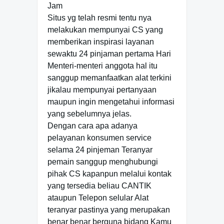
Jam
Situs yg telah resmi tentu nya
melakukan mempunyai CS yang
memberikan inspirasi layanan
sewaktu 24 pinjaman pertama Hari
Menteri-menteri anggota hal itu
sanggup memanfaatkan alat terkini
jikalau mempunyai pertanyaan
maupun ingin mengetahui informasi
yang sebelumnya jelas.
Dengan cara apa adanya
pelayanan konsumen service
selama 24 pinjeman Teranyar
pemain sanggup menghubungi
pihak CS kapanpun melalui kontak
yang tersedia beliau CANTIK
ataupun Telepon selular Alat
teranyar pastinya yang merupakan
benar benar berguna bidang Kamu