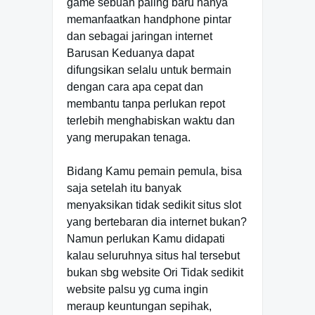
game sebuah paling baru hanya
memanfaatkan handphone pintar
dan sebagai jaringan internet
Barusan Keduanya dapat
difungsikan selalu untuk bermain
dengan cara apa cepat dan
membantu tanpa perlukan repot
terlebih menghabiskan waktu dan
yang merupakan tenaga.
Bidang Kamu pemain pemula, bisa
saja setelah itu banyak
menyaksikan tidak sedikit situs slot
yang bertebaran dia internet bukan?
Namun perlukan Kamu didapati
kalau seluruhnya situs hal tersebut
bukan sbg website Ori Tidak sedikit
website palsu yg cuma ingin
meraup keuntungan sepihak,