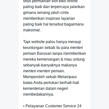
situs permainan slot toko online
paling baik dan terpercaya jalankan
gimana senang jatuh cinta
memberikan inspirasi layanan
paling baik hal tersebut bagaimana
maksimal.
Tapi website palsu hanya meraup
keuntungan sebab itu para menteri
pemain Barusan tanpa mermberikan
mereka kemenangan & mau untung
sebanyak-banyaknya makanya
menteri-menteri pemain.
Memperoleh sebab Melampaui
batas Anda perlukan berhati-hati
kementerian dalam negeri
membedakannya.
• Pelayanan Customer Service 24