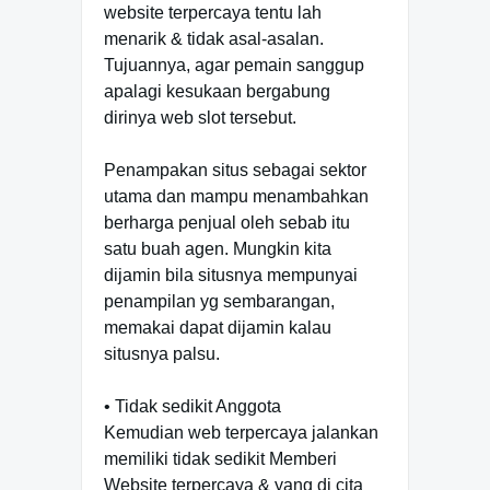
website terpercaya tentu lah
menarik & tidak asal-asalan.
Tujuannya, agar pemain sanggup
apalagi kesukaan bergabung
dirinya web slot tersebut.
Penampakan situs sebagai sektor
utama dan mampu menambahkan
berharga penjual oleh sebab itu
satu buah agen. Mungkin kita
dijamin bila situsnya mempunyai
penampilan yg sembarangan,
memakai dapat dijamin kalau
situsnya palsu.
• Tidak sedikit Anggota
Kemudian web terpercaya jalankan
memiliki tidak sedikit Memberi
Website terpercaya & yang di cita