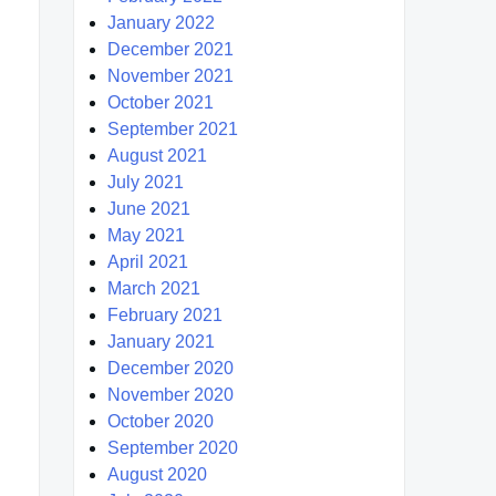
January 2022
December 2021
November 2021
October 2021
September 2021
August 2021
July 2021
June 2021
May 2021
April 2021
March 2021
February 2021
January 2021
December 2020
November 2020
October 2020
September 2020
August 2020