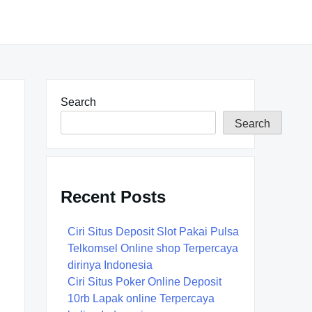
Search
Search
Recent Posts
Ciri Situs Deposit Slot Pakai Pulsa
Telkomsel Online shop Terpercaya
dirinya Indonesia
Ciri Situs Poker Online Deposit
10rb Lapak online Terpercaya