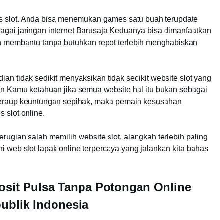
 slot. Anda bisa menemukan games satu buah terupdate
ai jaringan internet Barusaja Keduanya bisa dimanfaatkan
n membantu tanpa butuhkan repot terlebih menghabiskan
n tidak sedikit menyaksikan tidak sedikit website slot yang
kan Kamu ketahuan jika semua website hal itu bukan sebagai
eraup keuntungan sepihak, maka pemain kesusahan
slot online.
erugian salah memilih website slot, alangkah terlebih paling
ri web slot lapak online terpercaya yang jalankan kita bahas
eposit Pulsa Tanpa Potongan Online
ublik Indonesia