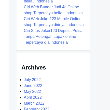
beliau Indonesia
Ciri Web Bandar Judi 4d Online
shop Terpercaya beliau Indonesia
Ciri Web Joker123 Mobile Online
shop Terpercaya dirinya Indonesia
Ciri Situs Joker123 Deposit Pulsa
Tanpa Potongan Lapak online
Terpercaya dia Indonesia
Archives
July 2022
June 2022
May 2022
April 2022
March 2022
February 2022