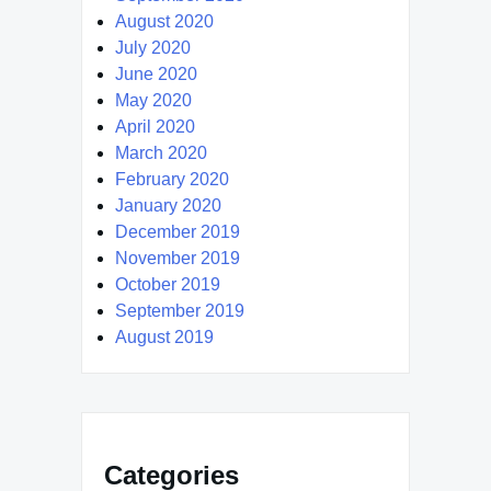
August 2020
July 2020
June 2020
May 2020
April 2020
March 2020
February 2020
January 2020
December 2019
November 2019
October 2019
September 2019
August 2019
Categories