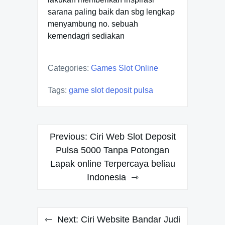
sarana paling baik dan sbg lengkap
menyambung no. sebuah
kemendagri sediakan
Categories:
Games Slot Online
Tags:
game slot deposit pulsa
Post
Previous:
Ciri Web Slot Deposit
navigation
Pulsa 5000 Tanpa Potongan
Lapak online Terpercaya beliau
Indonesia
Next:
Ciri Website Bandar Judi