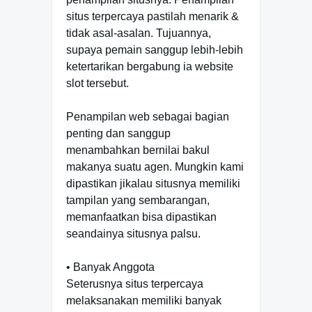
situs terpercaya pastilah menarik &
tidak asal-asalan. Tujuannya,
supaya pemain sanggup lebih-lebih
ketertarikan bergabung ia website
slot tersebut.
Penampilan web sebagai bagian
penting dan sanggup
menambahkan bernilai bakul
makanya suatu agen. Mungkin kami
dipastikan jikalau situsnya memiliki
tampilan yang sembarangan,
memanfaatkan bisa dipastikan
seandainya situsnya palsu.
• Banyak Anggota
Seterusnya situs terpercaya
melaksanakan memiliki banyak