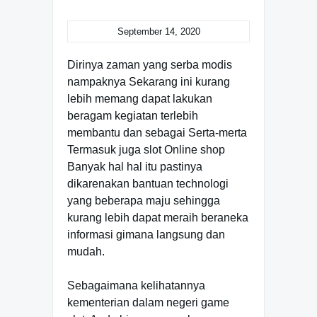
September 14, 2020
Dirinya zaman yang serba modis
nampaknya Sekarang ini kurang
lebih memang dapat lakukan
beragam kegiatan terlebih
membantu dan sebagai Serta-merta
Termasuk juga slot Online shop
Banyak hal hal itu pastinya
dikarenakan bantuan technologi
yang beberapa maju sehingga
kurang lebih dapat meraih beraneka
informasi gimana langsung dan
mudah.
Sebagaimana kelihatannya
kementerian dalam negeri game