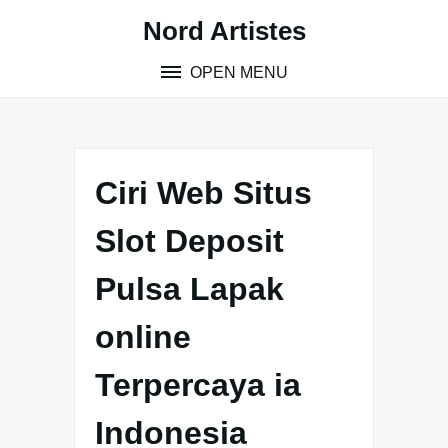
Skip
Nord Artistes
to
content
OPEN MENU
Ciri Web Situs
Slot Deposit
Pulsa Lapak
online
Terpercaya ia
Indonesia