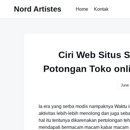
Skip
Nord Artistes
Home
Kontak
to
content
Ciri Web Situs 
Potongan Toko onli
June 
Ia era yang serba modis nampaknya Waktu i
aktivitas lebih-lebih menolong dan juga se
hal itu tentunya dikarenakan pertolongan t
mendapati bermacam macam kabar macam 