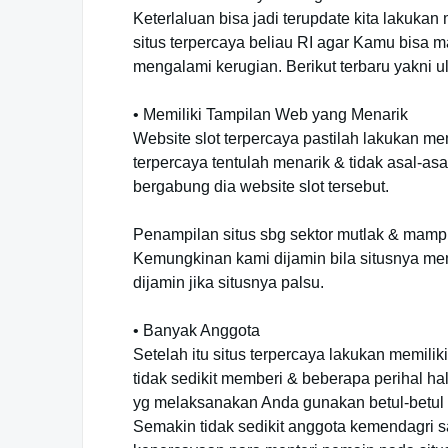
Keterlaluan bisa jadi terupdate kita lakukan
situs terpercaya beliau RI agar Kamu bisa 
mengalami kerugian. Berikut terbaru yakni 
• Memiliki Tampilan Web yang Menarik
Website slot terpercaya pastilah lakukan m
terpercaya tentulah menarik & tidak asal-a
bergabung dia website slot tersebut.
Penampilan situs sbg sektor mutlak & mampu
Kemungkinan kami dijamin bila situsnya 
dijamin jika situsnya palsu.
• Banyak Anggota
Setelah itu situs terpercaya lakukan memi
tidak sedikit memberi & beberapa perihal h
yg melaksanakan Anda gunakan betul-betul 
Semakin tidak sedikit anggota kemendagri