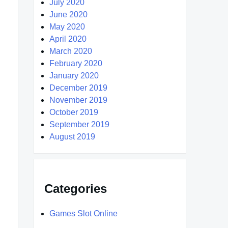
July 2020
June 2020
May 2020
April 2020
March 2020
February 2020
January 2020
December 2019
November 2019
October 2019
September 2019
August 2019
Categories
Games Slot Online