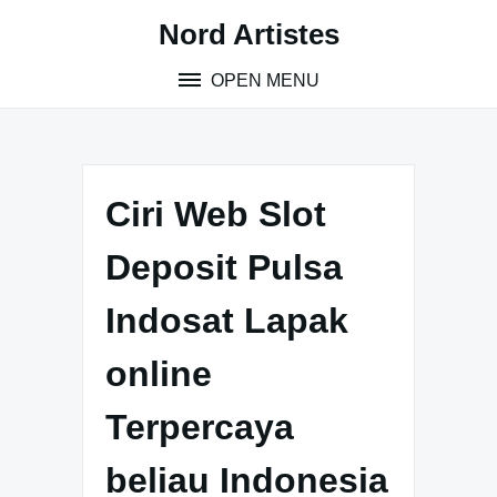
Skip
Nord Artistes
to
content
OPEN MENU
Ciri Web Slot
Deposit Pulsa
Indosat Lapak
online
Terpercaya
beliau Indonesia