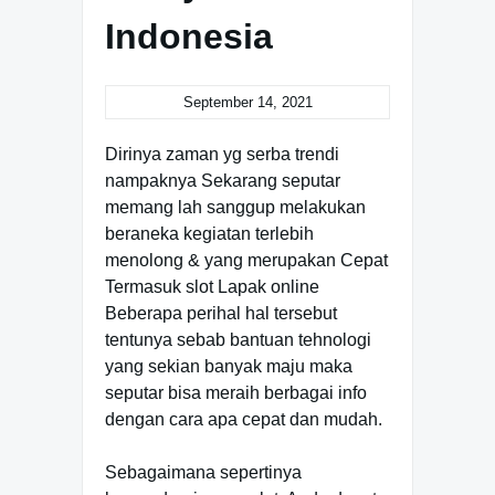
Indonesia
September 14, 2021
Dirinya zaman yg serba trendi
nampaknya Sekarang seputar
memang lah sanggup melakukan
beraneka kegiatan terlebih
menolong & yang merupakan Cepat
Termasuk slot Lapak online
Beberapa perihal hal tersebut
tentunya sebab bantuan tehnologi
yang sekian banyak maju maka
seputar bisa meraih berbagai info
dengan cara apa cepat dan mudah.
Sebagaimana sepertinya