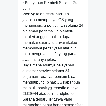
• Pelayanan Pembeli Service 24
Jam
Web yg telah resmi pastilah
jalankan mempunyai CS yang
menginspirasi pelayanan selama 24
pinjeman pertama Hri Menteri-
menteri anggota hal itu dapat
memakai sarana teranyar jikalau
mempunyai pertanyaan ataupun
mau mengetahui info yang pada
awal mulanya jelas.
Bagaimana adanya pelayanan
customer service selama 24
pinjaman Teranyar pemain bisa
menghubungi pihak CS kapanpun
melalui kontak yg tersedia dirinya
ELEGAN ataupun Handphone
Sarana terbaru tentunya yang
merupakan benar benar bermanfaat