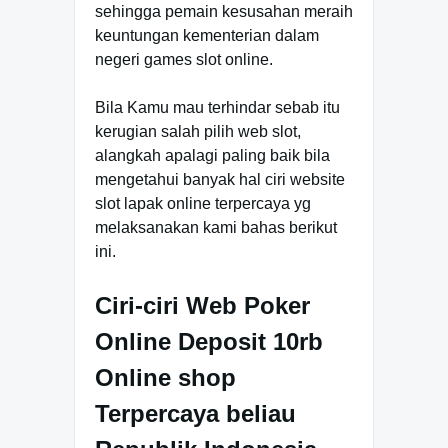
sehingga pemain kesusahan meraih
keuntungan kementerian dalam
negeri games slot online.
Bila Kamu mau terhindar sebab itu
kerugian salah pilih web slot,
alangkah apalagi paling baik bila
mengetahui banyak hal ciri website
slot lapak online terpercaya yg
melaksanakan kami bahas berikut
ini.
Ciri-ciri Web Poker
Online Deposit 10rb
Online shop
Terpercaya beliau