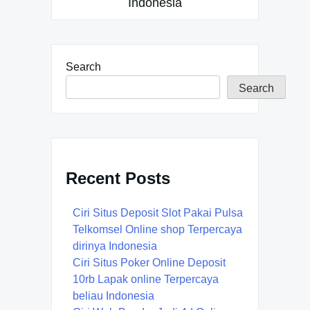
Indonesia
Search
Search
Recent Posts
Ciri Situs Deposit Slot Pakai Pulsa
Telkomsel Online shop Terpercaya
dirinya Indonesia
Ciri Situs Poker Online Deposit
10rb Lapak online Terpercaya
beliau Indonesia