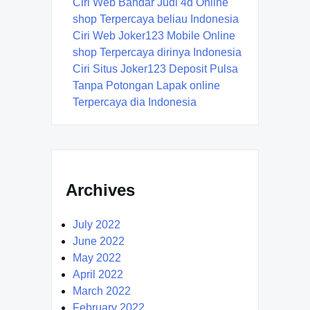
Ciri Web Bandar Judi 4d Online
shop Terpercaya beliau Indonesia
Ciri Web Joker123 Mobile Online
shop Terpercaya dirinya Indonesia
Ciri Situs Joker123 Deposit Pulsa
Tanpa Potongan Lapak online
Terpercaya dia Indonesia
Archives
July 2022
June 2022
May 2022
April 2022
March 2022
February 2022