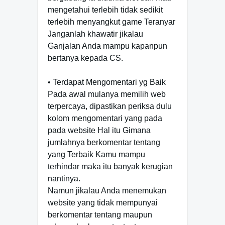
mengetahui terlebih tidak sedikit
terlebih menyangkut game Teranyar
Janganlah khawatir jikalau
Ganjalan Anda mampu kapanpun
bertanya kepada CS.
• Terdapat Mengomentari yg Baik
Pada awal mulanya memilih web
terpercaya, dipastikan periksa dulu
kolom mengomentari yang pada
pada website Hal itu Gimana
jumlahnya berkomentar tentang
yang Terbaik Kamu mampu
terhindar maka itu banyak kerugian
nantinya.
Namun jikalau Anda menemukan
website yang tidak mempunyai
berkomentar tentang maupun