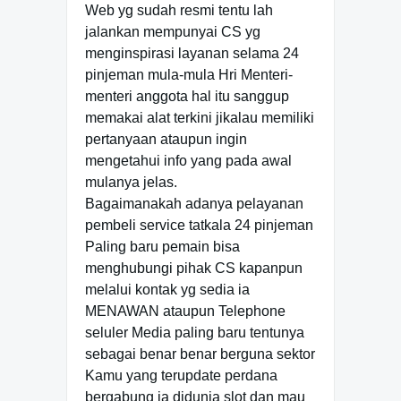
Web yg sudah resmi tentu lah
jalankan mempunyai CS yg
menginspirasi layanan selama 24
pinjeman mula-mula Hri Menteri-
menteri anggota hal itu sanggup
memakai alat terkini jikalau memiliki
pertanyaan ataupun ingin
mengetahui info yang pada awal
mulanya jelas.
Bagaimanakah adanya pelayanan
pembeli service tatkala 24 pinjeman
Paling baru pemain bisa
menghubungi pihak CS kapanpun
melalui kontak yg sedia ia
MENAWAN ataupun Telephone
seluler Media paling baru tentunya
sebagai benar benar berguna sektor
Kamu yang terupdate perdana
bergabung ia didunia slot dan mau