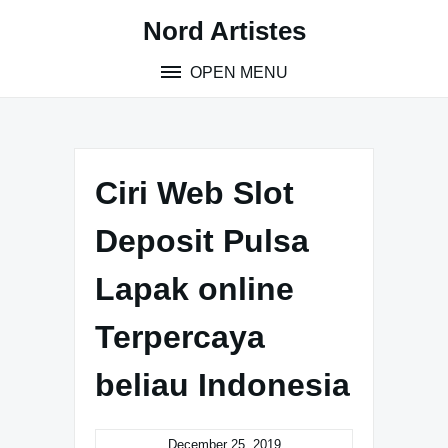
Skip
Nord Artistes
to
content
OPEN MENU
Ciri Web Slot
Deposit Pulsa
Lapak online
Terpercaya
beliau Indonesia
December 25, 2019