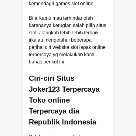
kemendagri games slot online.
Bila Kamu mau terhindar oleh
karenanya kerugian salah pilih situs
slot, alangkah lebih-lebih terbaik
jikalau mengetahui beberapa
perihal ciri website slot lapak online
terpercaya yg melakukan kami
bahas berikut ini.
Ciri-ciri Situs
Joker123 Terpercaya
Toko online
Terpercaya dia
Republik Indonesia