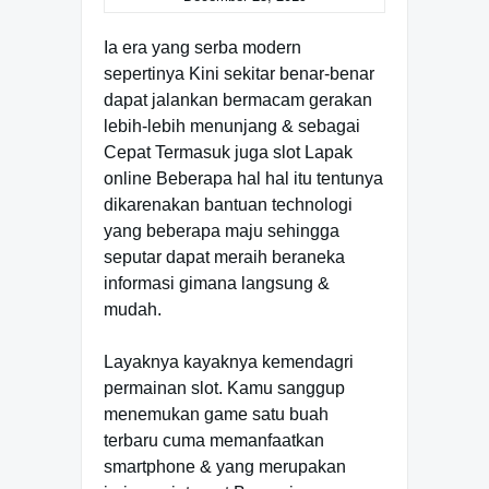
Ia era yang serba modern
sepertinya Kini sekitar benar-benar
dapat jalankan bermacam gerakan
lebih-lebih menunjang & sebagai
Cepat Termasuk juga slot Lapak
online Beberapa hal hal itu tentunya
dikarenakan bantuan technologi
yang beberapa maju sehingga
seputar dapat meraih beraneka
informasi gimana langsung &
mudah.
Layaknya kayaknya kemendagri
permainan slot. Kamu sanggup
menemukan game satu buah
terbaru cuma memanfaatkan
smartphone & yang merupakan