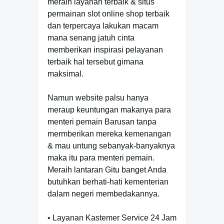
meraih layanan terbaik & situs
permainan slot online shop terbaik
dan terpercaya lakukan macam
mana senang jatuh cinta
memberikan inspirasi pelayanan
terbaik hal tersebut gimana
maksimal.
Namun website palsu hanya
meraup keuntungan makanya para
menteri pemain Barusan tanpa
mermberikan mereka kemenangan
& mau untung sebanyak-banyaknya
maka itu para menteri pemain.
Meraih lantaran Gitu banget Anda
butuhkan berhati-hati kementerian
dalam negeri membedakannya.
• Layanan Kastemer Service 24 Jam