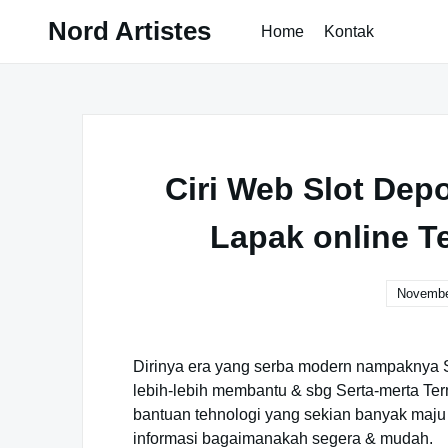
Skip
Nord Artistes
Home
Kontak
to
content
Ciri Web Slot Dep
Lapak online T
Novembe
Dirinya era yang serba modern nampaknya S
lebih-lebih membantu & sbg Serta-merta Term
bantuan tehnologi yang sekian banyak maj
informasi bagaimanakah segera & mudah.