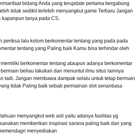
 bermanfaat bidang Anda yang terupdate pertama bergabung
lebih tidak sedikit terlebih menyangkut game Terbaru Jangan
a kapanpun tanya pada CS.
in periksa lalu kolom berkomentar tentang yang pada pada
mentar tentang yang Paling baik Kamu bisa terhindar oleh
emiliki berkomentar tentang ataupun adanya berkomentar
i bermain beliau lakukan dan menuntut ilmu situs lainnya
kan tadi. Jangan membawa dampak selalu untuk tetap bermain
ng tidak Paling baik sebab permainan slot senantiasa
tahuan menyangkut web asli yaitu adanya fasilitas yg
sanakan memberikan inspirasi sarana paling baik dan yang
h kemendagri menyediakan