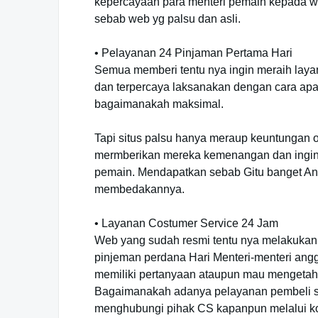
kepercayaan para menteri pemain kepada we
sebab web yg palsu dan asli.
• Pelayanan 24 Pinjaman Pertama Hari
Semua memberi tentu nya ingin meraih layan
dan terpercaya laksanakan dengan cara apa 
bagaimanakah maksimal.
Tapi situs palsu hanya meraup keuntungan 
mermberikan mereka kemenangan dan ingin
pemain. Mendapatkan sebab Gitu banget And
membedakannya.
• Layanan Costumer Service 24 Jam
Web yang sudah resmi tentu nya melakukan
pinjeman perdana Hari Menteri-menteri anggo
memiliki pertanyaan ataupun mau mengetahu
Bagaimanakah adanya pelayanan pembeli s
menghubungi pihak CS kapanpun melalui ko