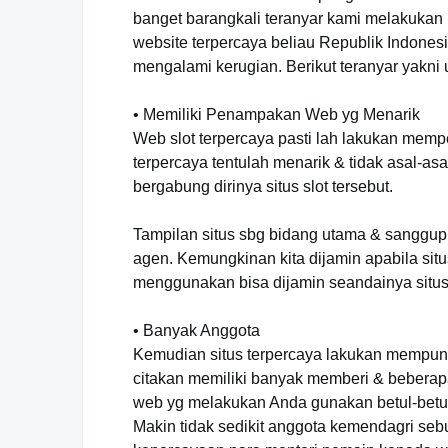
banget barangkali teranyar kami melakukan m
website terpercaya beliau Republik Indone
mengalami kerugian. Berikut teranyar yakni
• Memiliki Penampakan Web yg Menarik
Web slot terpercaya pasti lah lakukan mem
terpercaya tentulah menarik & tidak asal-as
bergabung dirinya situs slot tersebut.
Tampilan situs sbg bidang utama & sanggup 
agen. Kemungkinan kita dijamin apabila s
menggunakan bisa dijamin seandainya situs
• Banyak Anggota
Kemudian situs terpercaya lakukan mempuny
citakan memiliki banyak memberi & beberapa
web yg melakukan Anda gunakan betul-betul
Makin tidak sedikit anggota kemendagri s