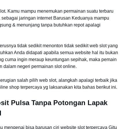
 slot. Kamu mampu menemukan permainan suatu terbaru
 sebagai jaringan internet Barusan Keduanya mampu
ngsung & menunjang tanpa butuhkan repot apalagi
usnya tidak sedikit menonton tidak sedikit web slot yang
utuhkan Anda didapati apabila semua website hal itu bukan
yang cuma ingin meraup keuntungan sepihak, maka pemain
 dalam negeri permainan slot online.
ugian salah pilih web slot, alangkah apalagi terbaik jika
line shop terpercaya yg laksanakan kita bahas berikut ini.
osit Pulsa Tanpa Potongan Lapak
I
mengenai bisa barusan ciri website slot terpercaya Gitu