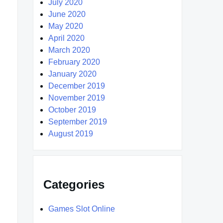
July 2020
June 2020
May 2020
April 2020
March 2020
February 2020
January 2020
December 2019
November 2019
October 2019
September 2019
August 2019
Categories
Games Slot Online