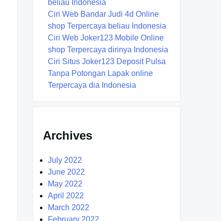
beliau Indonesia
Ciri Web Bandar Judi 4d Online
shop Terpercaya beliau Indonesia
Ciri Web Joker123 Mobile Online
shop Terpercaya dirinya Indonesia
Ciri Situs Joker123 Deposit Pulsa
Tanpa Potongan Lapak online
Terpercaya dia Indonesia
Archives
July 2022
June 2022
May 2022
April 2022
March 2022
February 2022