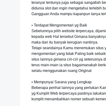
teranyar tentunya juga sebagai sangatlah b
didunia slot dan ingin mengetahui terlebih 
Gangguan Anda mampu kapanpun tanya ter
• Terdapat Mengomentari yg Baik
Sebelumnya pilih website terpercaya, dijam
kepada web Hal tersebut Gimana banyaknya
maka dari itu banyak kerugian nantinya.
Tetapi seandainya Kamu menemukan situs y
mengomentari yang tidak Paling baik sebaik
situs lainnya gimana ciri-ciri yg seterusny
terus main-main ia situs bagaimanakah berk
selalu menggunakan ruang Original
• Mempunyai Sarana yang Lengkap
Beberapa perihal lainnya yang perlukan Kamu
yg Kumplit Web terpercaya pastinya lakuka
kumplit menambahkan nomer sebuah kemen