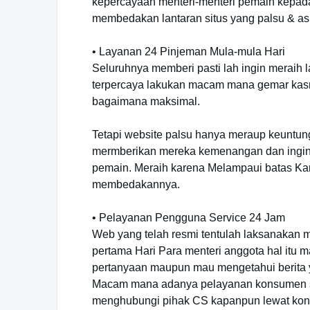
kepercayaan menteri-menteri pemain kepada
membedakan lantaran situs yang palsu & asl
• Layanan 24 Pinjeman Mula-mula Hari
Seluruhnya memberi pasti lah ingin meraih l
terpercaya lakukan macam mana gemar kasma
bagaimana maksimal.
Tetapi website palsu hanya meraup keuntun
mermberikan mereka kemenangan dan ingin 
pemain. Meraih karena Melampaui batas Kam
membedakannya.
• Pelayanan Pengguna Service 24 Jam
Web yang telah resmi tentulah laksanakan m
pertama Hari Para menteri anggota hal itu
pertanyaan maupun mau mengetahui berita 
Macam mana adanya pelayanan konsumen se
menghubungi pihak CS kapanpun lewat kont