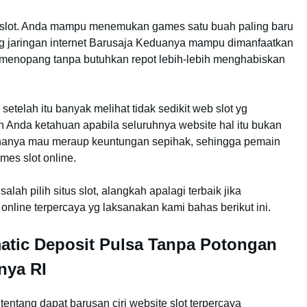
slot. Anda mampu menemukan games satu buah paling baru
 jaringan internet Barusaja Keduanya mampu dimanfaatkan
 menopang tanpa butuhkan repot lebih-lebih menghabiskan
elah itu banyak melihat tidak sedikit web slot yg
an Anda ketahuan apabila seluruhnya website hal itu bukan
yg hanya mau meraup keuntungan sepihak, sehingga pemain
es slot online.
lah pilih situs slot, alangkah apalagi terbaik jika
 online terpercaya yg laksanakan kami bahas berikut ini.
gmatic Deposit Pulsa Tanpa Potongan
nya RI
tang dapat barusan ciri website slot terpercaya