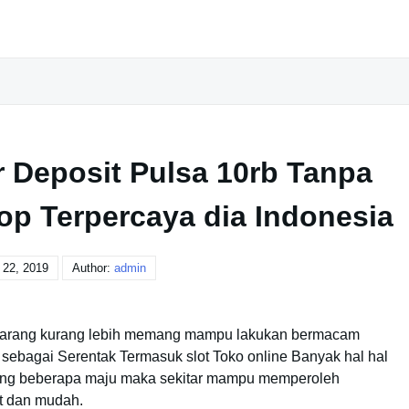
r Deposit Pulsa 10rb Tanpa
op Terpercaya dia Indonesia
 22, 2019
Author:
admin
Sekarang kurang lebih memang mampu lakukan bermacam
ebagai Serentak Termasuk slot Toko online Banyak hal hal
 yang beberapa maju maka sekitar mampu memperoleh
 dan mudah.