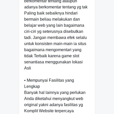
berkomentar tentang ataupun
adanya berkomentar tentang yg tak
Paling baik sebaiknya hindari
bermain beliau melakukan dan
belajar web yang lain bagaimana
ciri-ciri yg seterusnya disebutkan
tadi. Jangan membawa efek selalu
untuk konsisten main-main ia situs
bagaimana mengomentari yang
tidak Terbaik karena game slot
senantiasa menggunakan lokasi
Asli
• Mempunyai Fasilitas yang
Lengkap
Banyak hal lainnya yang perlukan
Anda diketahui menyangkut web
original yakni adanya fasilitas yg
Komplit Website terpercaya