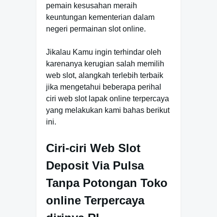
pemain kesusahan meraih
keuntungan kementerian dalam
negeri permainan slot online.
Jikalau Kamu ingin terhindar oleh
karenanya kerugian salah memilih
web slot, alangkah terlebih terbaik
jika mengetahui beberapa perihal
ciri web slot lapak online terpercaya
yang melakukan kami bahas berikut
ini.
Ciri-ciri Web Slot
Deposit Via Pulsa
Tanpa Potongan Toko
online Terpercaya