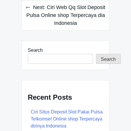
Next:
Ciri Web Qq Slot Deposit
Pulsa Online shop Terpercaya dia
Indonesia
Search
Search
Recent Posts
Ciri Situs Deposit Slot Pakai Pulsa
Telkomsel Online shop Terpercaya
dirinya Indonesia