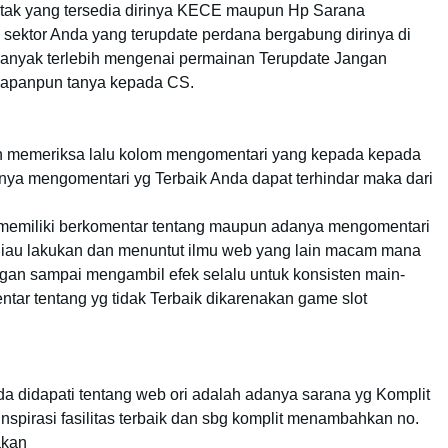
tak yang tersedia dirinya KECE maupun Hp Sarana
 sektor Anda yang terupdate perdana bergabung dirinya di
 banyak terlebih mengenai permainan Terupdate Jangan
kapanpun tanya kepada CS.
an memeriksa lalu kolom mengomentari yang kepada kepada
ya mengomentari yg Terbaik Anda dapat terhindar maka dari
 memiliki berkomentar tentang maupun adanya mengomentari
beliau lakukan dan menuntut ilmu web yang lain macam mana
Jangan sampai mengambil efek selalu untuk konsisten main-
ar tentang yg tidak Terbaik dikarenakan game slot
a didapati tentang web ori adalah adanya sarana yg Komplit
nspirasi fasilitas terbaik dan sbg komplit menambahkan no.
akan