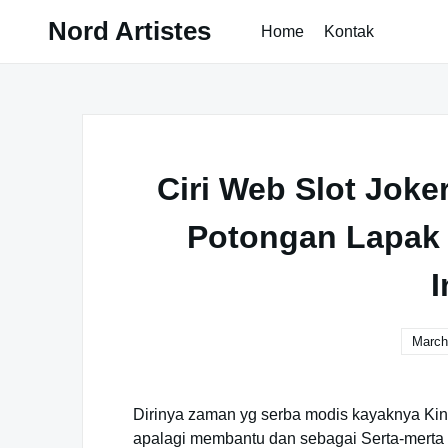
Skip
Nord Artistes
Home
Kontak
to
content
Ciri Web Slot Joke
Potongan Lapak 
I
March
Dirinya zaman yg serba modis kayaknya Ki
apalagi membantu dan sebagai Serta-merta T