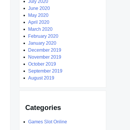
July 2020
June 2020
May 2020
April 2020
March 2020
February 2020
January 2020
December 2019
November 2019
October 2019
September 2019
August 2019
Categories
Games Slot Online