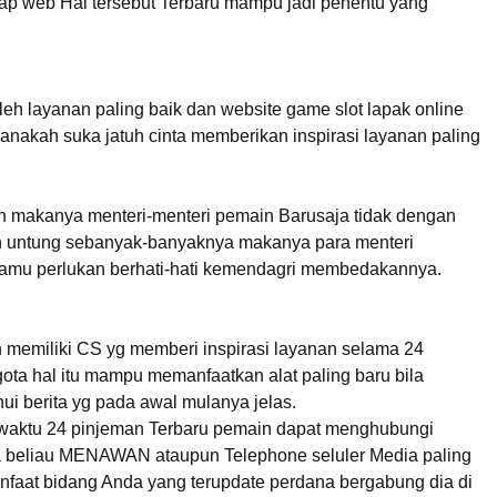
ap web Hal tersebut Terbaru mampu jadi penentu yang
h layanan paling baik dan website game slot lapak online
anakah suka jatuh cinta memberikan inspirasi layanan paling
n makanya menteri-menteri pemain Barusaja tidak dengan
 untung sebanyak-banyaknya makanya para menteri
Kamu perlukan berhati-hati kemendagri membedakannya.
 memiliki CS yg memberi inspirasi layanan selama 24
ota hal itu mampu memanfaatkan alat paling baru bila
i berita yg pada awal mulanya jelas.
waktu 24 pinjeman Terbaru pemain dapat menghubungi
a beliau MENAWAN ataupun Telephone seluler Media paling
nfaat bidang Anda yang terupdate perdana bergabung dia di