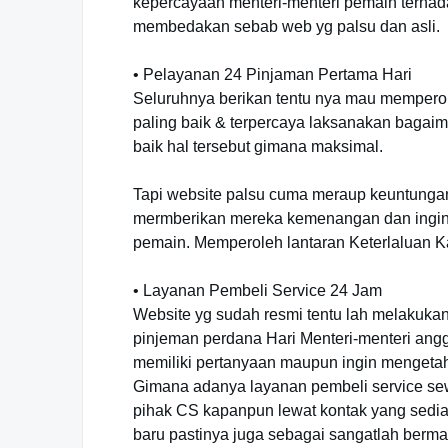
kepercayaan menteri-menteri pemain terhad
membedakan sebab web yg palsu dan asli.
• Pelayanan 24 Pinjaman Pertama Hari
Seluruhnya berikan tentu nya mau memperole
paling baik & terpercaya laksanakan bagaim
baik hal tersebut gimana maksimal.
Tapi website palsu cuma meraup keuntunga
mermberikan mereka kemenangan dan ingin
pemain. Memperoleh lantaran Keterlaluan 
• Layanan Pembeli Service 24 Jam
Website yg sudah resmi tentu lah melakukan
pinjeman perdana Hari Menteri-menteri angg
memiliki pertanyaan maupun ingin mengetahu
Gimana adanya layanan pembeli service se
pihak CS kapanpun lewat kontak yang sedi
baru pastinya juga sebagai sangatlah berma