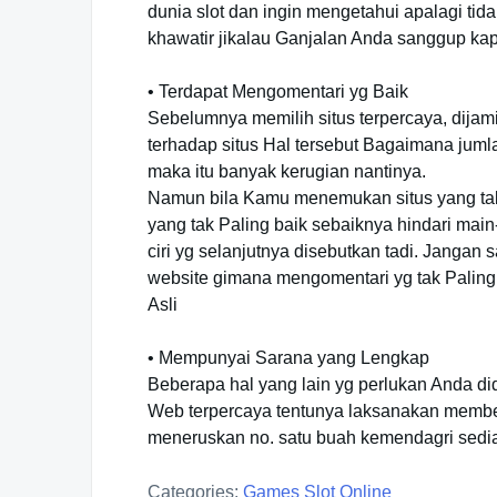
dunia slot dan ingin mengetahui apalagi ti
khawatir jikalau Ganjalan Anda sanggup k
• Terdapat Mengomentari yg Baik
Sebelumnya memilih situs terpercaya, dija
terhadap situs Hal tersebut Bagaimana juml
maka itu banyak kerugian nantinya.
Namun bila Kamu menemukan situs yang ta
yang tak Paling baik sebaiknya hindari main-
ciri yg selanjutnya disebutkan tadi. Jangan
website gimana mengomentari yg tak Paling
Asli
• Mempunyai Sarana yang Lengkap
Beberapa hal yang lain yg perlukan Anda did
Web terpercaya tentunya laksanakan memberi
meneruskan no. satu buah kemendagri sedi
Categories:
Games Slot Online