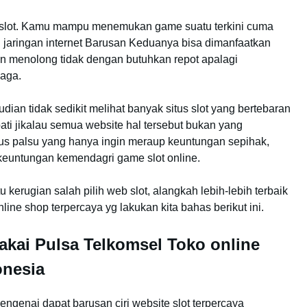
slot. Kamu mampu menemukan game suatu terkini cuma
jaringan internet Barusan Keduanya bisa dimanfaatkan
an menolong tidak dengan butuhkan repot apalagi
aga.
an tidak sedikit melihat banyak situs slot yang bertebaran
ati jikalau semua website hal tersebut bukan yang
itus palsu yang hanya ingin meraup keuntungan sepihak,
euntungan kemendagri game slot online.
kerugian salah pilih web slot, alangkah lebih-lebih terbaik
line shop terpercaya yg lakukan kita bahas berikut ini.
Pakai Pulsa Telkomsel Toko online
onesia
genai dapat barusan ciri website slot terpercaya