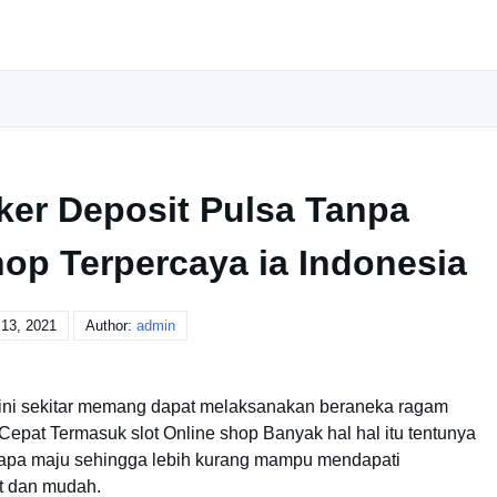
oker Deposit Pulsa Tanpa
op Terpercaya ia Indonesia
13, 2021
Author:
admin
ini sekitar memang dapat melaksanakan beraneka ragam
Cepat Termasuk slot Online shop Banyak hal hal itu tentunya
rapa maju sehingga lebih kurang mampu mendapati
 dan mudah.