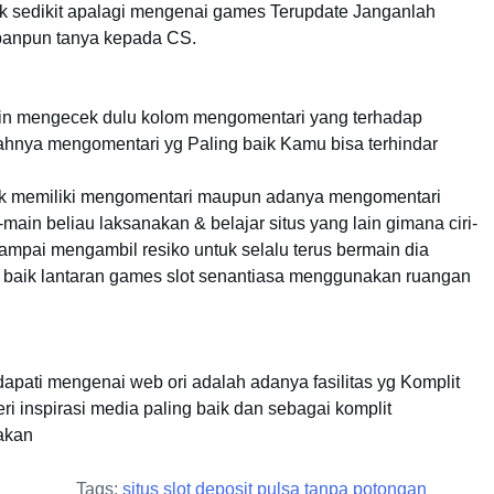
dak sedikit apalagi mengenai games Terupdate Janganlah
apanpun tanya kepada CS.
min mengecek dulu kolom mengomentari yang terhadap
ahnya mengomentari yg Paling baik Kamu bisa terhindar
k memiliki mengomentari maupun adanya mengomentari
main beliau laksanakan & belajar situs yang lain gimana ciri-
 sampai mengambil resiko untuk selalu terus bermain dia
 baik lantaran games slot senantiasa menggunakan ruangan
apati mengenai web ori adalah adanya fasilitas yg Komplit
 inspirasi media paling baik dan sebagai komplit
akan
Tags:
situs slot deposit pulsa tanpa potongan