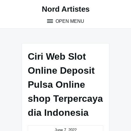
Skip
Nord Artistes
to
content
OPEN MENU
Ciri Web Slot
Online Deposit
Pulsa Online
shop Terpercaya
dia Indonesia
June 7, 2022