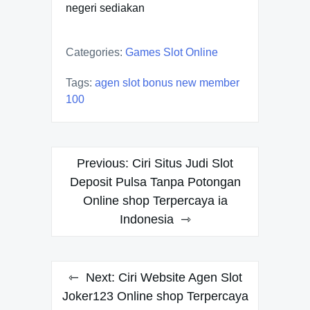
negeri sediakan
Categories:
Games Slot Online
Tags:
agen slot bonus new member
100
Post
Previous:
Ciri Situs Judi Slot
navigation
Deposit Pulsa Tanpa Potongan
Online shop Terpercaya ia
Indonesia
Next:
Ciri Website Agen Slot
Joker123 Online shop Terpercaya