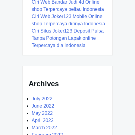
Ciri Web Bandar Judi 4d Online
shop Terpercaya beliau Indonesia
Ciri Web Joker123 Mobile Online
shop Terpercaya dirinya Indonesia
Ciri Situs Joker123 Deposit Pulsa
Tanpa Potongan Lapak online
Terpercaya dia Indonesia
Archives
July 2022
June 2022
May 2022
April 2022
March 2022
February 2022