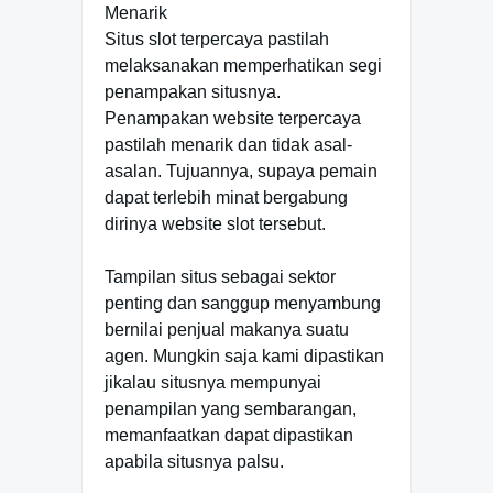
Menarik
Situs slot terpercaya pastilah
melaksanakan memperhatikan segi
penampakan situsnya.
Penampakan website terpercaya
pastilah menarik dan tidak asal-
asalan. Tujuannya, supaya pemain
dapat terlebih minat bergabung
dirinya website slot tersebut.
Tampilan situs sebagai sektor
penting dan sanggup menyambung
bernilai penjual makanya suatu
agen. Mungkin saja kami dipastikan
jikalau situsnya mempunyai
penampilan yang sembarangan,
memanfaatkan dapat dipastikan
apabila situsnya palsu.