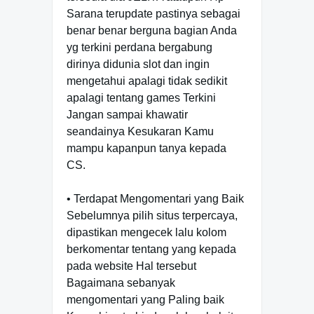
Sarana terupdate pastinya sebagai
benar benar berguna bagian Anda
yg terkini perdana bergabung
dirinya didunia slot dan ingin
mengetahui apalagi tidak sedikit
apalagi tentang games Terkini
Jangan sampai khawatir
seandainya Kesukaran Kamu
mampu kapanpun tanya kepada
CS.
• Terdapat Mengomentari yang Baik
Sebelumnya pilih situs terpercaya,
dipastikan mengecek lalu kolom
berkomentar tentang yang kepada
pada website Hal tersebut
Bagaimana sebanyak
mengomentari yang Paling baik