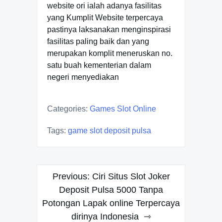
website ori ialah adanya fasilitas
yang Kumplit Website terpercaya
pastinya laksanakan menginspirasi
fasilitas paling baik dan yang
merupakan komplit meneruskan no.
satu buah kementerian dalam
negeri menyediakan
Categories:
Games Slot Online
Tags:
game slot deposit pulsa
Post
Previous:
Ciri Situs Slot Joker
navigation
Deposit Pulsa 5000 Tanpa
Potongan Lapak online Terpercaya
dirinya Indonesia