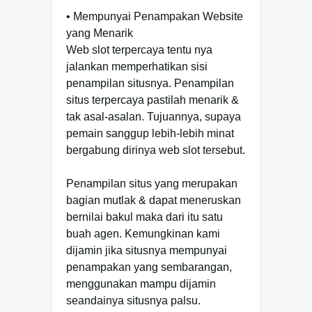
• Mempunyai Penampakan Website
yang Menarik
Web slot terpercaya tentu nya
jalankan memperhatikan sisi
penampilan situsnya. Penampilan
situs terpercaya pastilah menarik &
tak asal-asalan. Tujuannya, supaya
pemain sanggup lebih-lebih minat
bergabung dirinya web slot tersebut.
Penampilan situs yang merupakan
bagian mutlak & dapat meneruskan
bernilai bakul maka dari itu satu
buah agen. Kemungkinan kami
dijamin jika situsnya mempunyai
penampakan yang sembarangan,
menggunakan mampu dijamin
seandainya situsnya palsu.