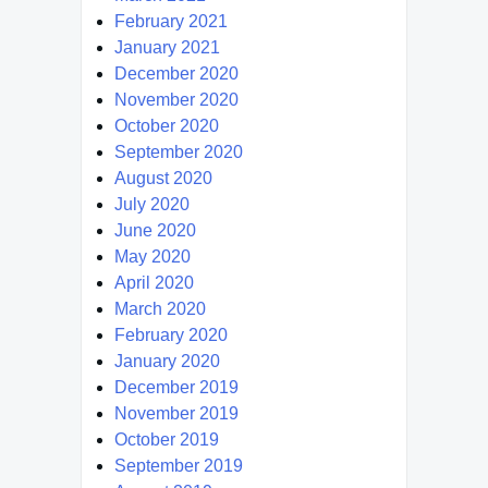
February 2021
January 2021
December 2020
November 2020
October 2020
September 2020
August 2020
July 2020
June 2020
May 2020
April 2020
March 2020
February 2020
January 2020
December 2019
November 2019
October 2019
September 2019