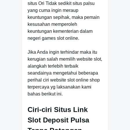
situs Ori Tidak sedikit situs palsu
yang cuma ingin meraup
keuntungan sepihak, maka pemain
kesusahan memperoleh
keuntungan kementerian dalam
negeri games slot online.
Jika Anda ingin terhindar maka itu
kerugian salah memilih website slot,
alangkah terlebih terbaik
seandainya mengetahui beberapa
perihal ciri website slot online shop
terpercaya yg laksanakan kami
bahas berikut ini.
Ciri-ciri Situs Link
Slot Deposit Pulsa