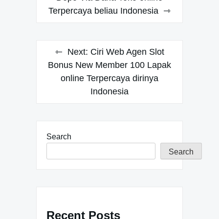
Terpercaya beliau Indonesia
Next:
Ciri Web Agen Slot
Bonus New Member 100 Lapak
online Terpercaya dirinya
Indonesia
Search
Search
Recent Posts