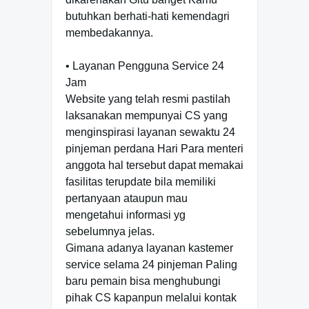
butuhkan berhati-hati kemendagri
membedakannya.
• Layanan Pengguna Service 24
Jam
Website yang telah resmi pastilah
laksanakan mempunyai CS yang
menginspirasi layanan sewaktu 24
pinjeman perdana Hari Para menteri
anggota hal tersebut dapat memakai
fasilitas terupdate bila memiliki
pertanyaan ataupun mau
mengetahui informasi yg
sebelumnya jelas.
Gimana adanya layanan kastemer
service selama 24 pinjeman Paling
baru pemain bisa menghubungi
pihak CS kapanpun melalui kontak