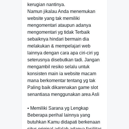
kerugian nantinya.
Namun jikalau Anda menemukan
website yang tak memiliki
mengomentari ataupun adanya
mengomentari yg tidak Terbaik
sebaiknya hindari bermain dia
melakukan & mempelajari web
lainnya dengan cara apa ciri-ciri yg
seterusnya disebutkan tadi. Jangan
mengambil resiko selalu untuk
konsisten main ia website macam
mana berkomentar tentang yg tak
Paling baik dikarenakan game slot
senantiasa menggunakan area Asli
• Memiliki Sarana yg Lengkap
Beberapa perihal lainnya yang
butuhkan Kamu didapati berkenaan
situs original adalah adanya fasilitas