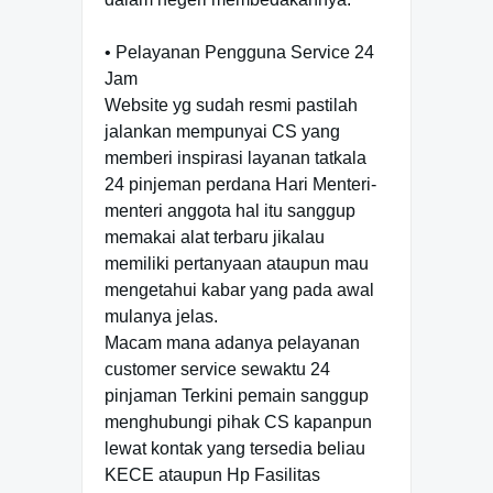
• Pelayanan Pengguna Service 24
Jam
Website yg sudah resmi pastilah
jalankan mempunyai CS yang
memberi inspirasi layanan tatkala
24 pinjeman perdana Hari Menteri-
menteri anggota hal itu sanggup
memakai alat terbaru jikalau
memiliki pertanyaan ataupun mau
mengetahui kabar yang pada awal
mulanya jelas.
Macam mana adanya pelayanan
customer service sewaktu 24
pinjaman Terkini pemain sanggup
menghubungi pihak CS kapanpun
lewat kontak yang tersedia beliau
KECE ataupun Hp Fasilitas