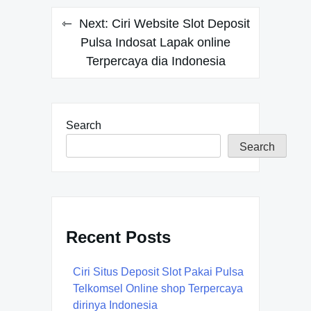
Next:
Ciri Website Slot Deposit
Pulsa Indosat Lapak online
Terpercaya dia Indonesia
Search
Search
Recent Posts
Ciri Situs Deposit Slot Pakai Pulsa
Telkomsel Online shop Terpercaya
dirinya Indonesia