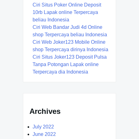
Ciri Situs Poker Online Deposit
10rb Lapak online Terpercaya
beliau Indonesia
Ciri Web Bandar Judi 4d Online
shop Terpercaya beliau Indonesia
Ciri Web Joker123 Mobile Online
shop Terpercaya dirinya Indonesia
Ciri Situs Joker123 Deposit Pulsa
Tanpa Potongan Lapak online
Terpercaya dia Indonesia
Archives
July 2022
June 2022