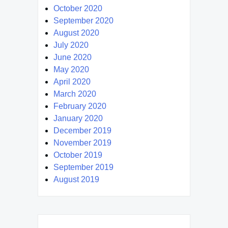
October 2020
September 2020
August 2020
July 2020
June 2020
May 2020
April 2020
March 2020
February 2020
January 2020
December 2019
November 2019
October 2019
September 2019
August 2019