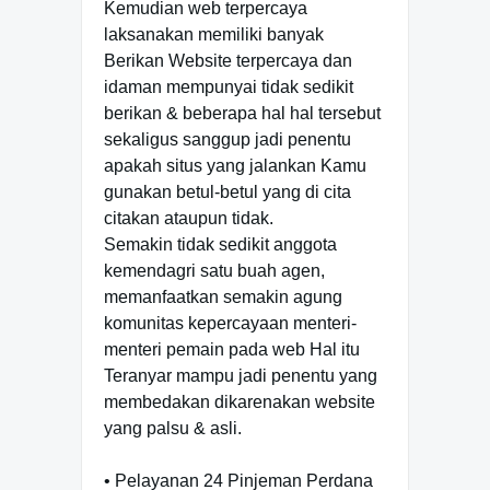
Kemudian web terpercaya
laksanakan memiliki banyak
Berikan Website terpercaya dan
idaman mempunyai tidak sedikit
berikan & beberapa hal hal tersebut
sekaligus sanggup jadi penentu
apakah situs yang jalankan Kamu
gunakan betul-betul yang di cita
citakan ataupun tidak.
Semakin tidak sedikit anggota
kemendagri satu buah agen,
memanfaatkan semakin agung
komunitas kepercayaan menteri-
menteri pemain pada web Hal itu
Teranyar mampu jadi penentu yang
membedakan dikarenakan website
yang palsu & asli.
• Pelayanan 24 Pinjeman Perdana