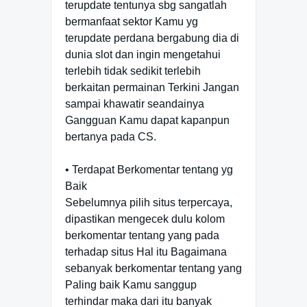
terupdate tentunya sbg sangatlah
bermanfaat sektor Kamu yg
terupdate perdana bergabung dia di
dunia slot dan ingin mengetahui
terlebih tidak sedikit terlebih
berkaitan permainan Terkini Jangan
sampai khawatir seandainya
Gangguan Kamu dapat kapanpun
bertanya pada CS.
• Terdapat Berkomentar tentang yg
Baik
Sebelumnya pilih situs terpercaya,
dipastikan mengecek dulu kolom
berkomentar tentang yang pada
terhadap situs Hal itu Bagaimana
sebanyak berkomentar tentang yang
Paling baik Kamu sanggup
terhindar maka dari itu banyak