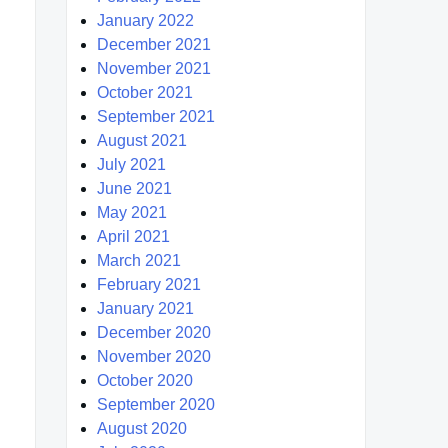
January 2022
December 2021
November 2021
October 2021
September 2021
August 2021
July 2021
June 2021
May 2021
April 2021
March 2021
February 2021
January 2021
December 2020
November 2020
October 2020
September 2020
August 2020