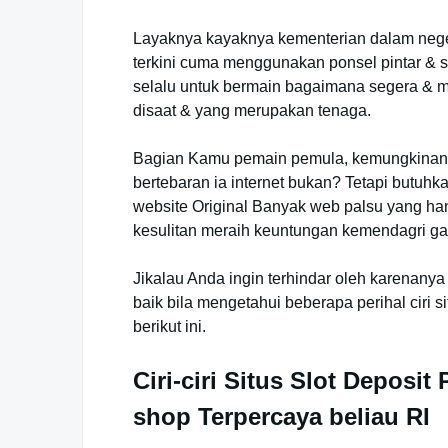
Layaknya kayaknya kementerian dalam neg
terkini cuma menggunakan ponsel pintar & s
selalu untuk bermain bagaimana segera & m
disaat & yang merupakan tenaga.
Bagian Kamu pemain pemula, kemungkinan set
bertebaran ia internet bukan? Tetapi butuhk
website Original Banyak web palsu yang h
kesulitan meraih keuntungan kemendagri gam
Jikalau Anda ingin terhindar oleh karenanya 
baik bila mengetahui beberapa perihal ciri s
berikut ini.
Ciri-ciri Situs Slot Deposi
shop Terpercaya beliau RI